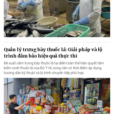
Quản lý trưng bày thuốc lá: Giải pháp và lộ
trình đảm bảo hiệu quả thực thi
Đề xuất cấm trưng bày thuốc lá tại điểm bán thể hiện quyết tâm
kiểm soát thuốc lá của Bộ Y tế, song cần có thời điểm áp dụng,
hướng dẫn kỹ thuật và lộ trình chuyển tiếp phù hợp.