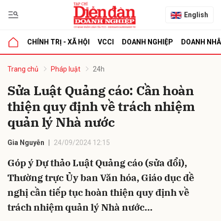
English
CHÍNH TRỊ - XÃ HỘI
VCCI
DOANH NGHIỆP
DOANH NH
bình luận
Trang chủ
Pháp luật
24h
Sửa Luật Quảng cáo: Cần hoàn
thiện quy định về trách nhiệm
quản lý Nhà nước
Gia Nguyễn
24/09/2024 12:15
Góp ý Dự thảo Luật Quảng cáo (sửa đổi),
Hủy
G
Thường trực Ủy ban Văn hóa, Giáo dục đề
nghị cần tiếp tục hoàn thiện quy định về
trách nhiệm quản lý Nhà nước…