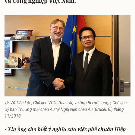
và Công nghiệp Việt Nam.
TS Vũ Tiến Lộc, Chủ tịch VCCI (bìa trái) và ông Bernd Lange, Chủ tịch
Uỷ ban Thương mại châu Âu tại Nghị viện châu Âu (Brusel, Bỉ) tháng
11/2018
-
Xin ông cho biết ý nghĩa của việc phê chuẩn Hiệp