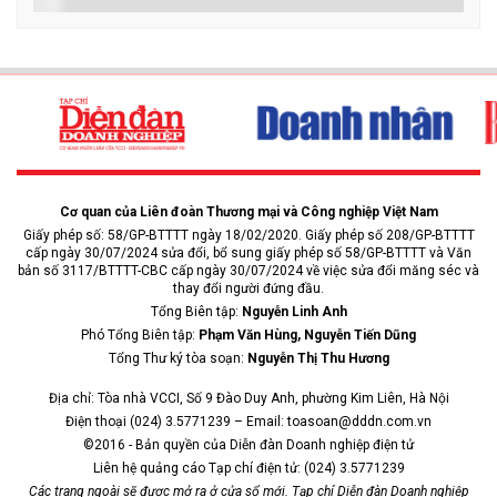
Cơ quan của Liên đoàn Thương mại và Công nghiệp Việt Nam
Giấy phép số: 58/GP-BTTTT ngày 18/02/2020. Giấy phép số 208/GP-BTTTT
cấp ngày 30/07/2024 sửa đổi, bổ sung giấy phép số 58/GP-BTTTT và Văn
bản số 3117/BTTTT-CBC cấp ngày 30/07/2024 về việc sửa đổi măng séc và
thay đổi người đứng đầu.
Tổng Biên tập:
Nguyễn Linh Anh
Phó Tổng Biên tập:
Phạm Văn Hùng, Nguyễn Tiến Dũng
Tổng Thư ký tòa soạn:
Nguyễn Thị Thu Hương
Địa chỉ: Tòa nhà VCCI, Số 9 Đào Duy Anh, phường Kim Liên, Hà Nội
Điện thoại (024) 3.5771239 – Email: toasoan@dddn.com.vn
©2016 - Bản quyền của Diễn đàn Doanh nghiệp điện tử
Liên hệ quảng cáo Tạp chí điện tử: (024) 3.5771239
Các trang ngoài sẽ được mở ra ở cửa sổ mới. Tạp chí Diễn đàn Doanh nghiệp