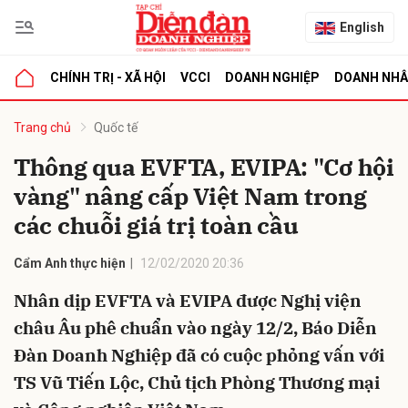
English
CHÍNH TRỊ - XÃ HỘI
VCCI
DOANH NGHIỆP
DOANH NH
bình luận
Trang chủ
Quốc tế
Thông qua EVFTA, EVIPA: "Cơ hội
vàng" nâng cấp Việt Nam trong
các chuỗi giá trị toàn cầu
Cẩm Anh thực hiện
12/02/2020 20:36
Nhân dịp EVFTA và EVIPA được Nghị viện
Hủy
G
châu Âu phê chuẩn vào ngày 12/2, Báo Diễn
Đàn Doanh Nghiệp đã có cuộc phỏng vấn với
TS Vũ Tiến Lộc, Chủ tịch Phòng Thương mại