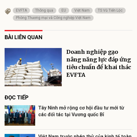
EVFTA
Thông qua
EU
Việt Nam
TS Vũ Tiến Lộc
Phòng Thương mại và Công nghiệp Việt Nam
BÀI LIÊN QUAN
Doanh nghiệp gạo
nâng năng lực đáp ứng
tiêu chuẩn để khai thác
EVFTA
ĐỌC TIẾP
Tây Ninh mở rộng cơ hội đầu tư mới từ
các đối tác tại Vương quốc Bỉ
Việt Nam trước phép thử của kinh tế toàn