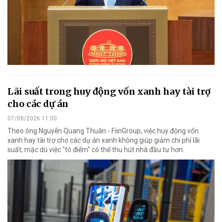
Lãi suất trong huy động vốn xanh hay tài trợ
cho các dự án
07/08/2026 11:00
Theo ông Nguyễn Quang Thuân - FiinGroup, việc huy động vốn
xanh hay tài trợ cho các dự án xanh không giúp giảm chi phí lãi
suất; mặc dù việc "tô điểm" có thể thu hút nhà đầu tư hơn.