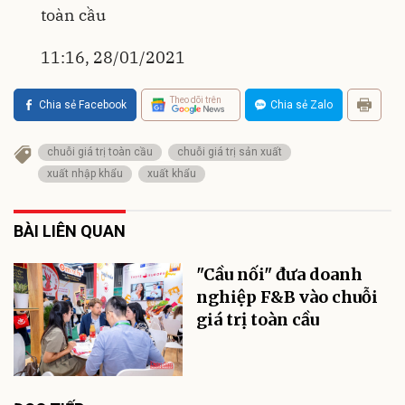
toàn cầu
11:16, 28/01/2021
Theo dõi trên
Chia sẻ Facebook
Chia sẻ Zalo
chuỗi giá trị toàn cầu
chuỗi giá trị sản xuất
xuất nhập khẩu
xuất khẩu
BÀI LIÊN QUAN
"Cầu nối" đưa doanh
nghiệp F&B vào chuỗi
giá trị toàn cầu