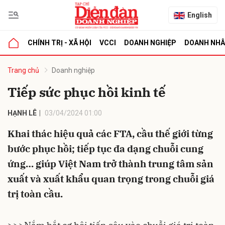
English
CHÍNH TRỊ - XÃ HỘI
VCCI
DOANH NGHIỆP
DOANH NH
bình luận
Trang chủ
Doanh nghiệp
Tiếp sức phục hồi kinh tế
HẠNH LÊ
03/04/2024 01:00
Khai thác hiệu quả các FTA, cầu thế giới từng
bước phục hồi; tiếp tục đa dạng chuỗi cung
ứng… giúp Việt Nam trở thành trung tâm sản
Hủy
G
xuất và xuất khẩu quan trọng trong chuỗi giá
trị toàn cầu.