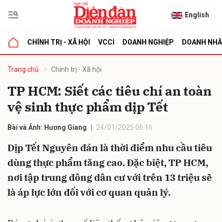
English
CHÍNH TRỊ - XÃ HỘI
VCCI
DOANH NGHIỆP
DOANH NH
bình luận
Trang chủ
Chính trị - Xã hội
TP HCM: Siết các tiêu chí an toàn
vệ sinh thực phẩm dịp Tết
Bài và Ảnh: Hương Giang
24/01/2025 06:16
Dịp Tết Nguyên đán là thời điểm nhu cầu tiêu
dùng thực phẩm tăng cao. Đặc biệt, TP HCM,
Hủy
G
nơi tập trung đông dân cư với trên 13 triệu sẽ
là áp lực lớn đối với cơ quan quản lý.