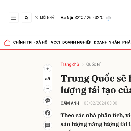
Hà Nội
32°C
/ 26 - 32°C
MỚI NHẤT
Gửi 
CHÍNH TRỊ - XÃ HỘI
VCCI
DOANH NGHIỆP
DOANH NHÂN
PHÁ
Trang chủ
Quốc tế
Trung Quốc sẽ h
lượng tái tạo c
CẨM ANH
03/02/2024 03:00
Theo các nhà phân tích, v
sản lượng năng lượng tái t