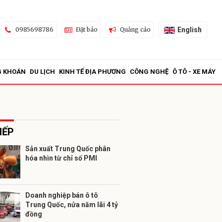
English
0985698786
Đặt báo
Quảng cáo
G KHOÁN
DU LỊCH
KINH TẾ ĐỊA PHƯƠNG
CÔNG NGHỆ
Ô TÔ - XE MÁY
IẾP
Sản xuất Trung Quốc phân
hóa nhìn từ chỉ số PMI
ửi
Doanh nghiệp bán ô tô
Trung Quốc, nửa năm lãi 4 tỷ
đồng