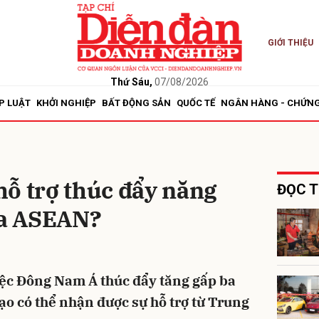
GIỚI THIỆU
bình luận
Thứ Sáu,
07/08/2026
P LUẬT
KHỞI NGHIỆP
BẤT ĐỘNG SẢN
QUỐC TẾ
NGÂN HÀNG - CHỨN
ỗ trợ thúc đẩy năng
ĐỌC T
ủa ASEAN?
Hủy
G
iệc Đông Nam Á thúc đẩy tăng gấp ba
ạo có thể nhận được sự hỗ trợ từ Trung