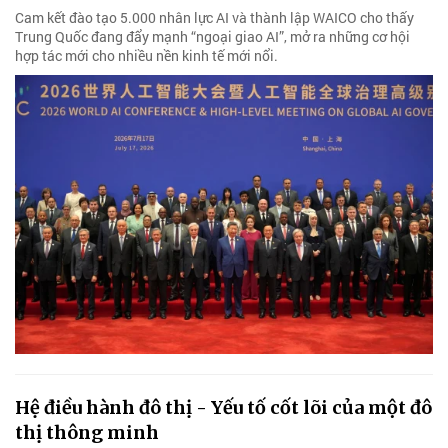
Cam kết đào tạo 5.000 nhân lực AI và thành lập WAICO cho thấy
Trung Quốc đang đẩy mạnh “ngoại giao AI”, mở ra những cơ hội
hợp tác mới cho nhiều nền kinh tế mới nổi.
Hệ điều hành đô thị - Yếu tố cốt lõi của một đô
thị thông minh