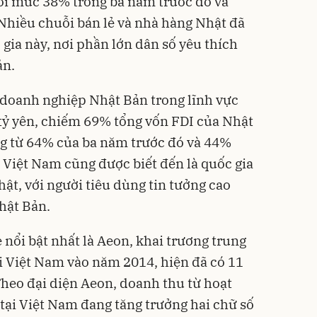
ới mức 38% trong ba năm trước đó và
Nhiều chuỗi bán lẻ và nhà hàng Nhật đã
gia này, nơi phần lớn dân số yêu thích
ản.
, doanh nghiệp Nhật Bản trong lĩnh vực
 tỷ yên, chiếm 69% tổng vốn FDI của Nhật
ng từ 64% của ba năm trước đó và 44%
 Việt Nam cũng được biết đến là quốc gia
hật, với người tiêu dùng tin tưởng cao
hật Bản.
nổi bật nhất là Aeon, khai trương trung
i Việt Nam vào năm 2014, hiện đã có 11
Theo đại diện Aeon, doanh thu từ hoạt
ại Việt Nam đang tăng trưởng hai chữ số