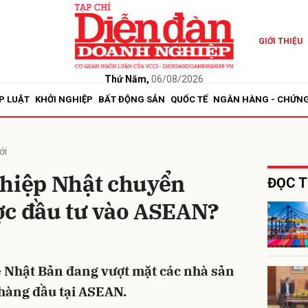
GIỚI THIỆU
bình luận
Thứ Năm,
06/08/2026
P LUẬT
KHỞI NGHIỆP
BẤT ĐỘNG SẢN
QUỐC TẾ
NGÂN HÀNG - CHỨN
ới
ghiệp Nhật chuyển
ĐỌC T
ợc đầu tư vào ASEAN?
Hủy
G
ẻ Nhật Bản đang vượt mặt các nhà sản
 hàng đầu tại ASEAN.