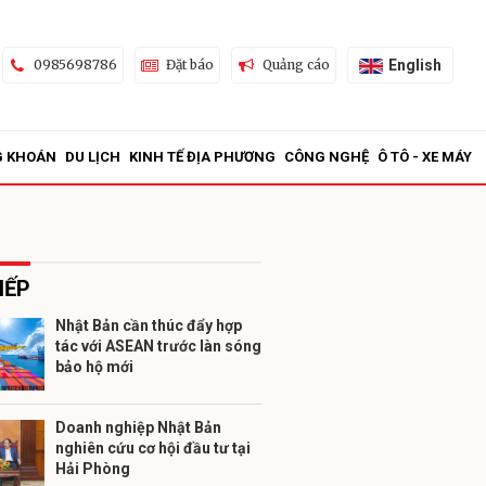
English
0985698786
Đặt báo
Quảng cáo
G KHOÁN
DU LỊCH
KINH TẾ ĐỊA PHƯƠNG
CÔNG NGHỆ
Ô TÔ - XE MÁY
IẾP
Nhật Bản cần thúc đẩy hợp
tác với ASEAN trước làn sóng
ửi
bảo hộ mới
Doanh nghiệp Nhật Bản
nghiên cứu cơ hội đầu tư tại
Hải Phòng