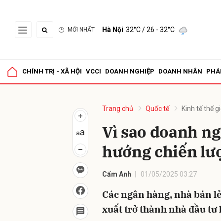
Hà Nội
32°C
/ 26 - 32°C
MỚI NHẤT
Gửi 
CHÍNH TRỊ - XÃ HỘI
VCCI
DOANH NGHIỆP
DOANH NHÂN
PHÁ
Trang chủ
Quốc tế
Kinh tế thế gi
Vì sao doanh n
hướng chiến lư
Cẩm Anh
01/05/2025 03:27
Các ngân hàng, nhà bán l
xuất trở thành nhà đầu tư