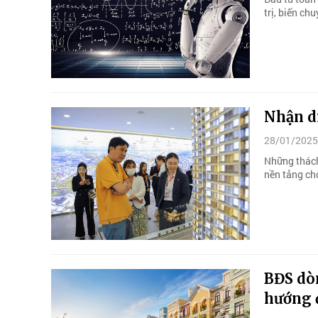
trị, biến ch
Nhận di
28/01/2025
Những thách
nền tảng cho
BĐS dòn
hướng 