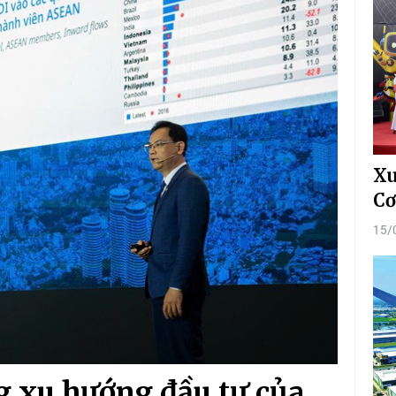
Xu
Cơ
15/
ng xu hướng đầu tư của