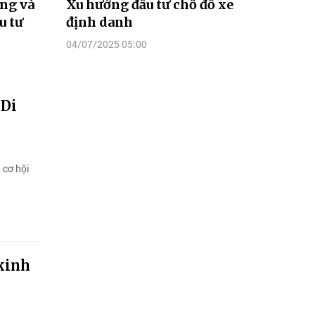
àng và
Xu hướng đầu tư chỗ đỗ xe
u tư
định danh
04/07/2025 05:00
 Di
 cơ hội
 kinh