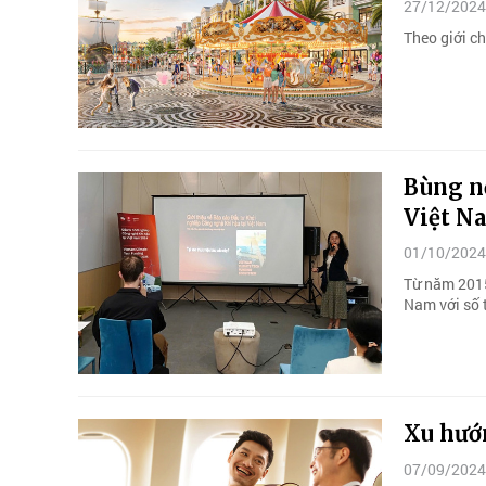
27/12/2024
Theo giới c
Bùng n
Việt N
01/10/2024
Từ năm 2015
Nam với số t
Xu hướ
07/09/2024