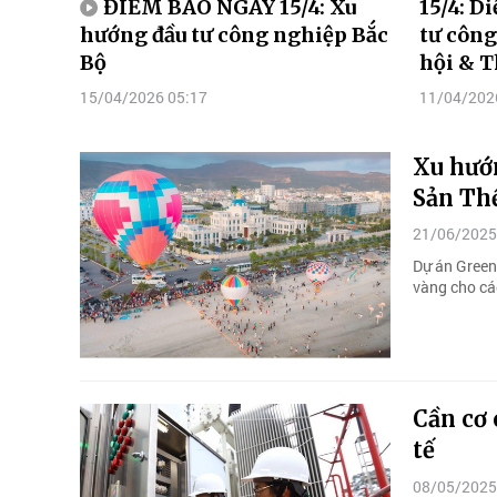
ĐIỂM BÁO NGÀY 15/4: Xu
15/4: D
hướng đầu tư công nghiệp Bắc
tư công
Bộ
hội & T
15/04/2026 05:17
11/04/202
Xu hướn
Sản Th
21/06/2025
Dự án Green
vàng cho cá
Cần cơ 
tế
08/05/2025