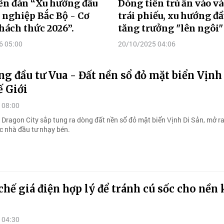
iễn đàn “Xu hướng đầu
Dòng tiền trú ẩn vào v
 nghiệp Bắc Bộ - Cơ
trái phiếu, xu hướng đầ
hách thức 2026”.
tăng trưởng "lên ngôi"
6 05:00
20/10/2025 04:06
g đầu tư Vua - Đất nền sổ đỏ mặt biển Vịnh
ế Giới
 08:00
 Dragon City sắp tung ra dòng đất nền sổ đỏ mặt biển Vịnh Di Sản, mở ra
c nhà đầu tư nhạy bén.
chế giá điện hợp lý để tránh cú sốc cho nền
 04:30