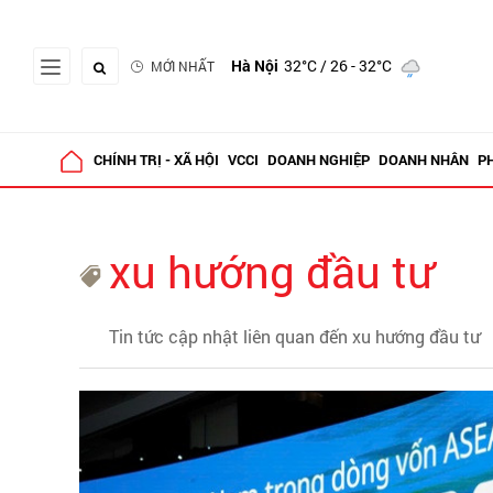
Hà Nội
32°C
/ 26 - 32°C
MỚI NHẤT
CHÍNH TRỊ - XÃ HỘI
VCCI
DOANH NGHIỆP
DOANH NHÂN
P
xu hướng đầu tư
Tin tức cập nhật liên quan đến xu hướng đầu tư