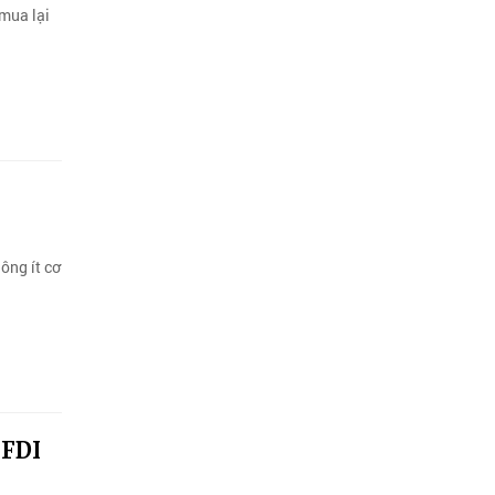
 mua lại
ông ít cơ
 FDI