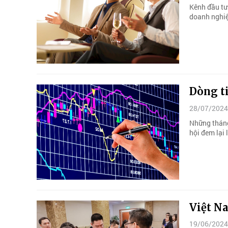
Kênh đầu tư
doanh nghiệ
Dòng ti
28/07/2024
Những tháng
hội đem lại 
Việt N
19/06/2024