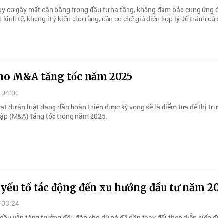
uy cơ gây mất cân bằng trong đầu tư hạ tầng, không đảm bảo cung ứng 
 kinh tế, không ít ý kiến cho rằng, cần cơ chế giá điện hợp lý để tránh cú 
cho M&A tăng tốc năm 2025
 04:00
oạt dự án luật đang dần hoàn thiện được kỳ vọng sẽ là điểm tựa để thị t
hập (M&A) tăng tốc trong năm 2025.
yếu tố tác động đến xu hướng đầu tư năm 2
 03:24
 cầu vẫn tăng trưởng đều đặn cho dù nó đã dần thay đổi theo diễn biến đ