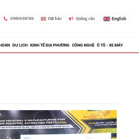
English
0985698786
Đặt báo
Quảng cáo
KHOÁN
DU LỊCH
KINH TẾ ĐỊA PHƯƠNG
CÔNG NGHỆ
Ô TÔ - XE MÁY