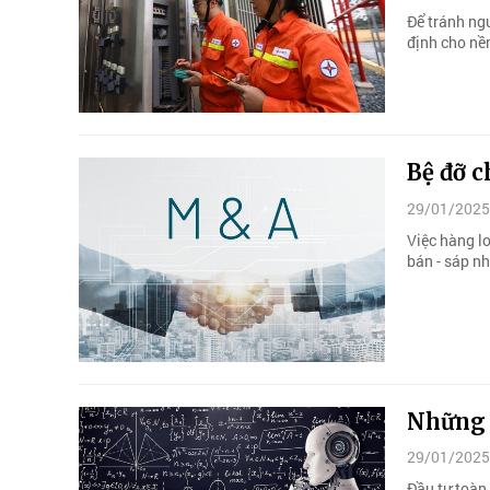
Để tránh ng
định cho nền
Bệ đỡ 
29/01/2025
Việc hàng l
bán - sáp n
Những 
29/01/2025
Đầu tư toàn