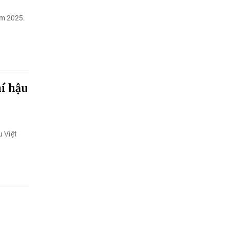
ăm 2025.
í hậu
u Việt