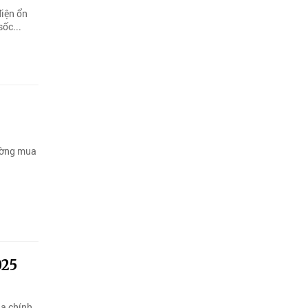
điện ổn
sốc...
rường mua
025
ịa chính