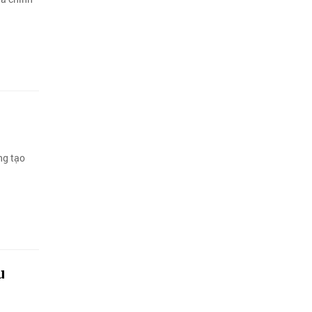
ng tạo
u