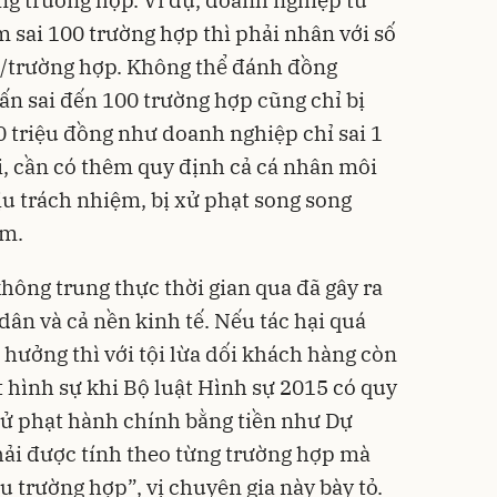
ng trường hợp. Ví dụ, doanh nghiệp tư
 sai 100 trường hợp thì phải nhân với số
g/trường hợp. Không thể đánh đồng
ấn sai đến 100 trường hợp cũng chỉ bị
0 triệu đồng như doanh nghiệp chỉ sai 1
i, cần có thêm quy định cả cá nhân môi
ịu trách nhiệm, bị xử phạt song song
ểm.
không trung thực thời gian qua đã gây ra
dân và cả nền kinh tế. Nếu tác hại quá
 hưởng thì với tội lừa dối khách hàng còn
 hình sự khi Bộ luật Hình sự 2015 có quy
xử phạt hành chính bằng tiền như Dự
hải được tính theo từng trường hợp mà
 trường hợp”, vị chuyên gia này bày tỏ.