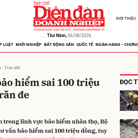
GIỚI THIỆU
bình luận
Thứ Năm,
06/08/2026
P LUẬT
KHỞI NGHIỆP
BẤT ĐỘNG SẢN
QUỐC TẾ
NGÂN HÀNG - CHỨN
 - Trao đổi
bảo hiểm sai 100 triệu
ĐỌC T
răn đe
Hủy
G
m trong lĩnh vực bảo hiểm nhân thọ, Bộ
tư vấn bảo hiểm sai 100 triệu đồng, tuy