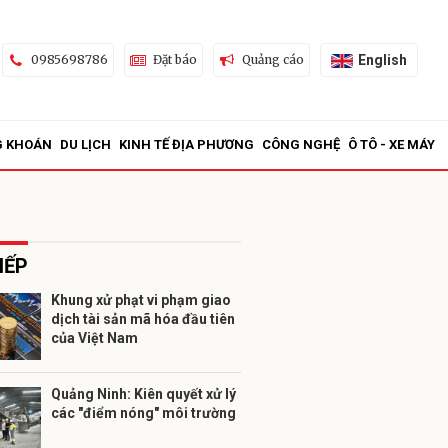
English
0985698786
Đặt báo
Quảng cáo
G KHOÁN
DU LỊCH
KINH TẾ ĐỊA PHƯƠNG
CÔNG NGHỆ
Ô TÔ - XE MÁY
IẾP
Khung xử phạt vi phạm giao
dịch tài sản mã hóa đầu tiên
ửi
của Việt Nam
Quảng Ninh: Kiên quyết xử lý
các "điểm nóng" môi trường