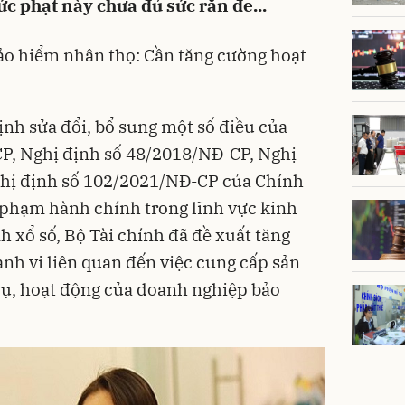
c phạt này chưa đủ sức răn đe...
ảo hiểm nhân thọ: Cần tăng cường hoạt
ịnh
sửa đổi, bổ sung một số điều của
P, Nghị định số 48/2018/NĐ-CP, Nghị
hị định số 102/2021/NĐ-CP của Chính
i phạm
hành chính trong lĩnh vực
kinh
h xổ số, Bộ Tài chính đã đề xuất tăng
ành vi liên quan đến việc cung cấp sản
ụ, hoạt động của doanh nghiệp bảo