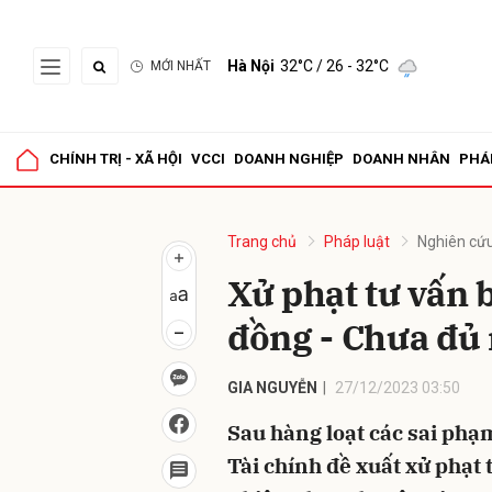
Hà Nội
32°C
/ 26 - 32°C
MỚI NHẤT
Gửi 
CHÍNH TRỊ - XÃ HỘI
VCCI
DOANH NGHIỆP
DOANH NHÂN
PHÁ
Trang chủ
Pháp luật
Nghiên cứu
Xử phạt tư vấn 
đồng - Chưa đủ 
GIA NGUYỄN
27/12/2023 03:50
Sau hàng loạt các sai phạ
Tài chính đề xuất xử phạt 