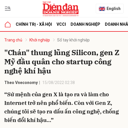
English
CHÍNH TRỊ - XÃ HỘI
VCCI
DOANH NGHIỆP
DOANH NH
bình luận
Trang chủ
Khởi nghiệp
Sổ tay khởi nghiệp
"Chán" thung lũng Silicon, gen Z
Mỹ đầu quân cho startup công
nghệ khí hậu
Theo Vneconomy
15/08/2022 02:38
“Sứ mệnh của gen X là tạo ra và làm cho
Hủy
G
Internet trở nên phổ biến. Còn với Gen Z,
chúng tôi sẽ tạo ra dấu ấn công nghệ, chống
biến đổi khí hậu…”