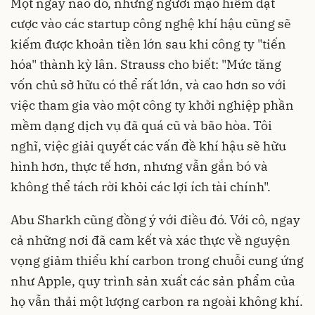
Một ngày nào đó, những người mạo hiểm đặt
cược vào các startup công nghệ khí hậu cũng sẽ
kiếm được khoản tiền lớn sau khi công ty "tiến
hóa" thành kỳ lân. Strauss cho biết: "Mức tăng
vốn chủ sở hữu có thể rất lớn, và cao hơn so với
việc tham gia vào một công ty khởi nghiệp phần
mềm dạng dịch vụ đã quá cũ và bão hòa. Tôi
nghĩ, việc giải quyết các vấn đề khí hậu sẽ hữu
hình hơn, thực tế hơn, nhưng vẫn gắn bó và
không thể tách rời khỏi các lợi ích tài chính".
Abu Sharkh cũng đồng ý với điều đó. Với cô, ngay
cả những nơi đã cam kết và xác thực về nguyện
vọng giảm thiểu khí carbon trong chuỗi cung ứng
như Apple, quy trình sản xuất các sản phẩm của
họ vẫn thải một lượng carbon ra ngoài không khí.