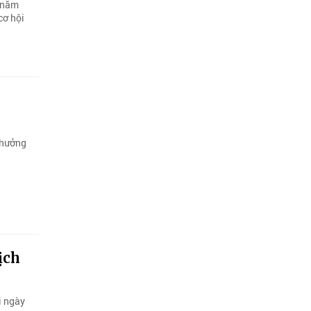
0 năm
cơ hội
 hưởng
ịch
i ngày