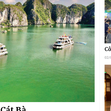
Cô
02/
 Cát Bà