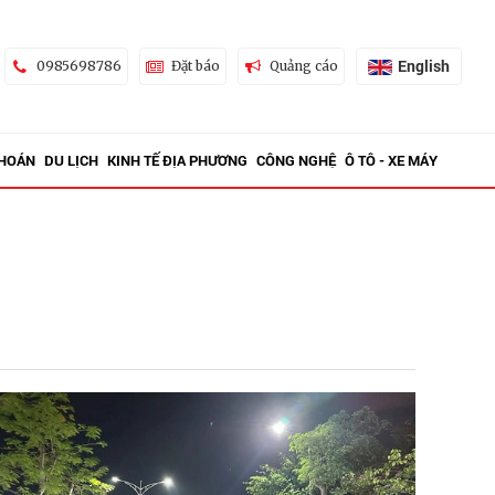
English
0985698786
Đặt báo
Quảng cáo
KHOÁN
DU LỊCH
KINH TẾ ĐỊA PHƯƠNG
CÔNG NGHỆ
Ô TÔ - XE MÁY