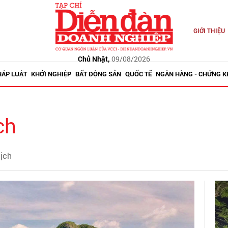
GIỚI THIỆU
Chủ Nhật,
09/08/2026
HÁP LUẬT
KHỞI NGHIỆP
BẤT ĐỘNG SẢN
QUỐC TẾ
NGÂN HÀNG - CHỨNG 
ch
lịch