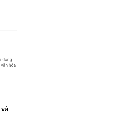
là động
ị văn hóa
 và