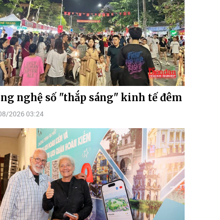
ng nghệ số "thắp sáng" kinh tế đêm
08/2026 03:24