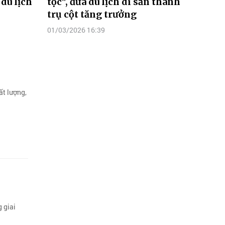
du lịch
tộc", đưa du lịch di sản thành
trụ cột tăng trưởng
01/03/2026 16:39
ất lượng,
 giai