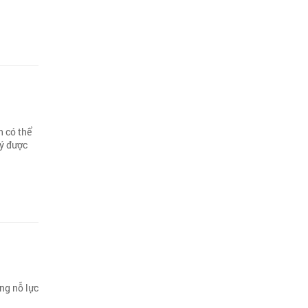
h có thể
lý được
ng nỗ lực