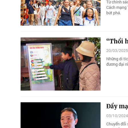
Từ chính sá
Cách mạng T
bứt phá.
“Thổi h
20/03/2025
Những di tí
đương đại n
Đẩy mạn
03/10/2024
Chuyển đổi s