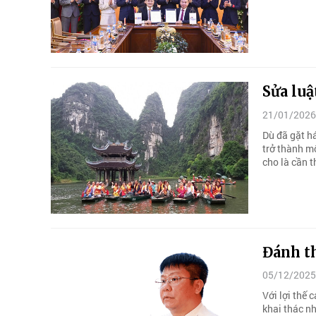
Sửa luậ
21/01/2026
Dù đã gặt há
trở thành m
cho là cần t
Đánh t
05/12/2025
Với lợi thế
khai thác nh