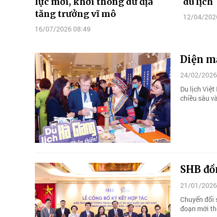
lực mới, khơi thông dư địa
du lịch
tăng trưởng vĩ mô
12/04/202
16/07/2026 08:49
Diện m
24/02/2026
Du lịch Việ
chiều sâu và
SHB đồ
21/01/2026
Chuyển đổi s
đoạn mới th