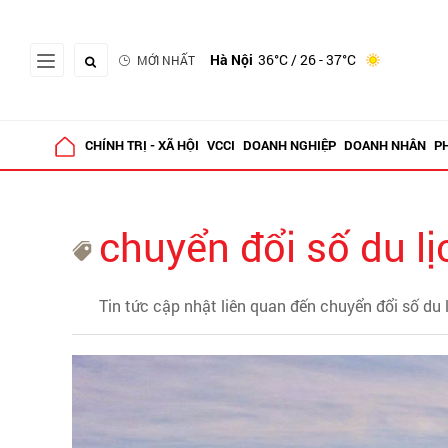
Hà Nội
36°C
/ 26 - 37°C
MỚI NHẤT
CHÍNH TRỊ - XÃ HỘI
VCCI
DOANH NGHIỆP
DOANH NHÂN
P
chuyển đổi số du lị
Tin tức cập nhật liên quan đến chuyển đổi số du 