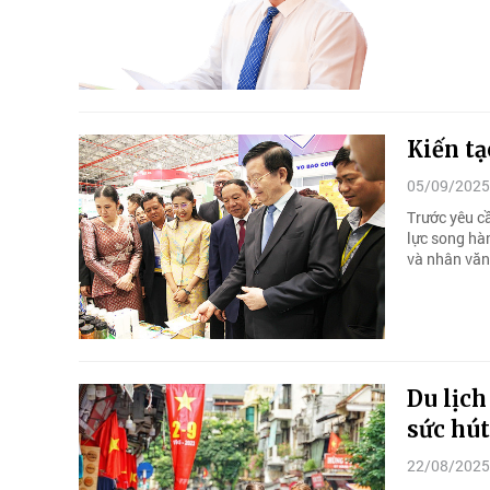
Kiến tạ
05/09/2025
Trước yêu c
lực song hàn
và nhân văn
Du lịch
sức hút
22/08/2025