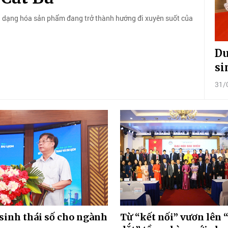
 đa dạng hóa sản phẩm đang trở thành hướng đi xuyên suốt của
Du
si
31/
sinh thái số cho ngành
Từ “kết nối” vươn lên 