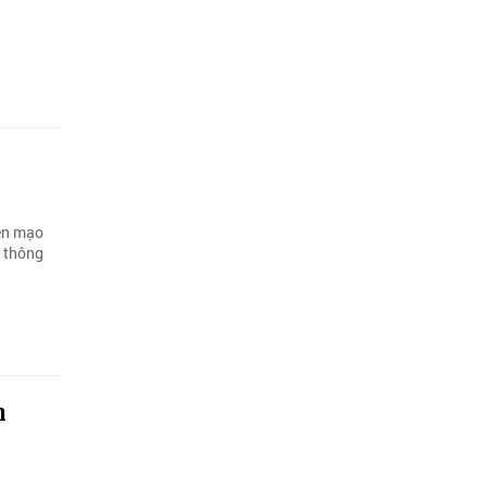
iện mạo
à thông
h