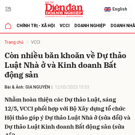
English
CHÍNH TRỊ - XÃ HỘI
VCCI
DOANH NGHIỆP
DOANH NH
bình luận
Trang chủ
VCCI
Còn nhiều băn khoăn về Dự thảo
Luật Nhà ở và Kinh doanh Bất
động sản
Bài & Ảnh: GIA NGUYỄN
12/05/2023 15:53
Nhằm hoàn thiện các Dự thảo Luật, sáng
Hủy
G
12/5, VCCI phối hợp với Bộ Xây dựng tổ chức
Hội thảo góp ý Dự thảo Luật Nhà ở (sửa đổi) và
Dự thảo Luật Kinh doanh Bất động sản (sửa