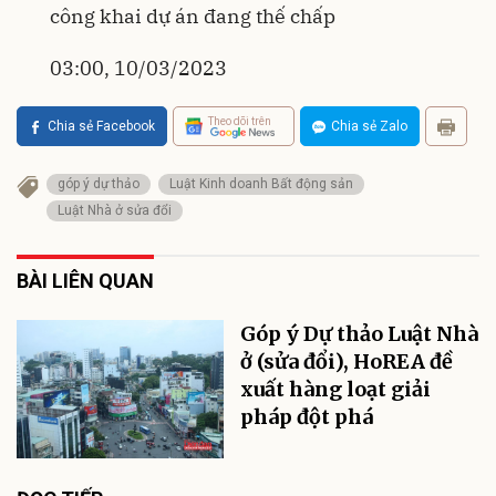
công khai dự án đang thế chấp
03:00, 10/03/2023
Theo dõi trên
Chia sẻ Facebook
Chia sẻ Zalo
góp ý dự thảo
Luật Kinh doanh Bất động sản
Luật Nhà ở sửa đổi
BÀI LIÊN QUAN
Góp ý Dự thảo Luật Nhà
ở (sửa đổi), HoREA đề
xuất hàng loạt giải
pháp đột phá