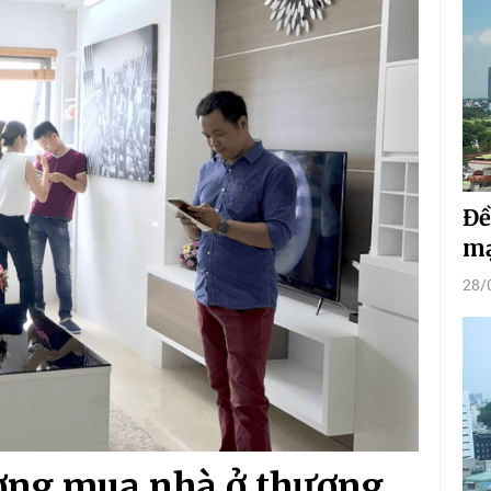
Đề
mạ
28/
ượng mua nhà ở thương