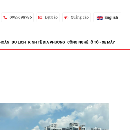
English
0985698786
Đặt báo
Quảng cáo
KHOÁN
DU LỊCH
KINH TẾ ĐỊA PHƯƠNG
CÔNG NGHỆ
Ô TÔ - XE MÁY