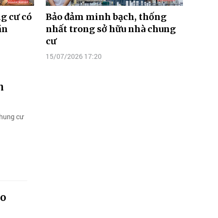
ng cư có
Bảo đảm minh bạch, thống
ăn
nhất trong sở hữu nhà chung
cư
15/07/2026 17:20
n
chung cư
ào