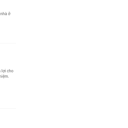
 nhà ở
 lợi cho
 niệm.