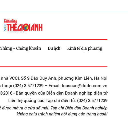
n hàng - Chứng khoán
Du lịch
Kinh tế địa phương
a nhà VCCI, Số 9 Đào Duy Anh, phường Kim Liên, Hà Nội
n thoại (024) 3.5771239 – Email: toasoan@dddn.com.vn
©2016 - Bản quyền của Diễn đàn Doanh nghiệp điện tử
Liên hệ quảng cáo Tạp chí điện tử: (024) 3.5771239
ẽ được mở ra ở cửa sổ mới. Tạp chí Diễn đàn Doanh nghiệp
không chịu trách nhiệm nội dung các trang ngoài