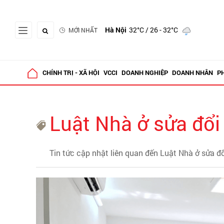
Hà Nội
32°C
/ 26 - 32°C
MỚI NHẤT
CHÍNH TRỊ - XÃ HỘI
VCCI
DOANH NGHIỆP
DOANH NHÂN
P
Luật Nhà ở sửa đổi
Tin tức cập nhật liên quan đến Luật Nhà ở sửa đổ