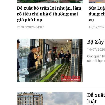
Đề xuất bỏ trần lợi nhuận, làm
Sửa Luậ
rõ tiêu chí nhà ở thương mại
dung ch
giá phù hợp
vụ
24/07/2026 04:07
18/07/202
Bộ Xây 
14/07/2026
Cục Quản lý
có thời hạn 
Đề xuất
luật