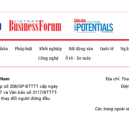
nhân
Pháp luật
Khởi nghiệp
Bất động sản
Quốc tế
Ngâ
Công nghệ
Ô tô - Xe máy
t Nam
Địa chỉ: Tò
ép số 208/GP-BTTTT cấp ngày
Điệ
T và Văn bản số 3117/BTTTT-
 thay đổi người đứng đầu.
Các trang ngoài s