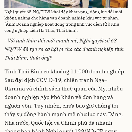
Nghị quyết 68-NQ/TƯW khơi dậy khát vọng, động lực đổi mới
không ngừng cho hàng vạn doanh nghiệp khu vực tư nhân.
(Ảnh: Doanh nghiệp hoạt động trong lĩnh vực điện tử ở Khu
công nghiệp Liên Hà Thái, Thái Bình).
-
Với tinh thần đổi mới mạnh mẽ, Nghị quyết số 68-
NQ/TW đã tạo ra cơ hội gì cho các doanh nghiệp tỉnh
Thái Bình, thưa ông?
Tỉnh Thái Bình có khoảng 11.000 doanh nghiệp.
Sau đại dịch COVID-19, chiến tranh Nga–
Ukraina và chính sách thuế quan của Mỹ, nhiều
doanh nghiệp gặp khó khăn về đơn hàng và
nguồn vốn. Tuy nhiên, chưa bao giờ chúng tôi
thấy sự đồng hành mạnh mẽ như lúc này. Đảng,
Nhà nước, Quốc hội và Chính phủ đã nhanh
chóng ban hành Nghị quyết 138/NQ-CP ngày