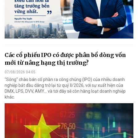
Các cổ phiếu IPO có được phân bổ dòng vốn
mới từ nâng hạng thị trường?
07/08/2026 04:05
"Sóng" chào bán cổ phần ra công chúng (IPO) của nhiều doanh
nghiệp bắt đầu dâng trở lại từ quý II/2026, với sự xuất hiện của
DMX, LPS, DVV, AMY... và tới đây sẽ còn hàng loạt doanh nghiệp
khác.