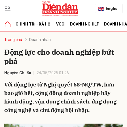
English
CHÍNH TRỊ - XÃ HỘI
VCCI
DOANH NGHIỆP
DOANH NH
bình luận
Trang chủ
Doanh nhân
Động lực cho doanh nghiệp bứt
phá
Nguyễn Chuẩn
24/05/2025 01:26
Với động lực từ Nghị quyết 68-NQ/TW, hơn
bao giờ hết, cộng đồng doanh nghiệp hãy
Hủy
G
hành động, vận dụng chính sách, ứng dụng
công nghệ và chủ động hội nhập.