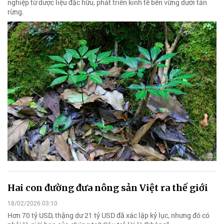
nghiệp từ dược liệu đặc hữu, phát triển kinh tế bền vững dưới tán
rừng.
Hai con đường đưa nông sản Việt ra thế giới
18/02/2026 03:10
Hơn 70 tỷ USD, thặng dư 21 tỷ USD đã xác lập kỷ lục, nhưng đó có