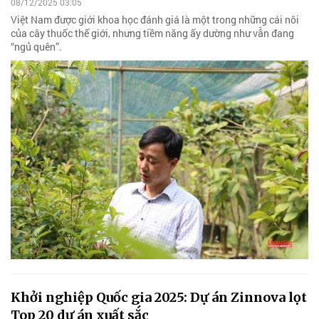
08/12/2025 03:05
Việt Nam được giới khoa học đánh giá là một trong những cái nôi
của cây thuốc thế giới, nhưng tiềm năng ấy dường như vẫn đang
“ngủ quên”.
Khởi nghiệp Quốc gia 2025: Dự án Zinnova lọt
Top 20 dự án xuất sắc