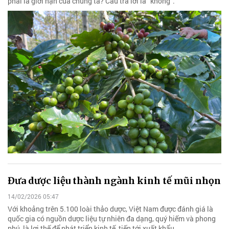
phải là giới hạn của chúng ta? Câu trả lời là “không”.
Đưa dược liệu thành ngành kinh tế mũi nhọn
14/02/2026 05:47
Với khoảng trên 5.100 loài thảo dược, Việt Nam được đánh giá là
quốc gia có nguồn dược liệu tự nhiên đa dạng, quý hiếm và phong
phú, là lợi thế để phát triển kinh tế, tiến tới xuất khẩu.