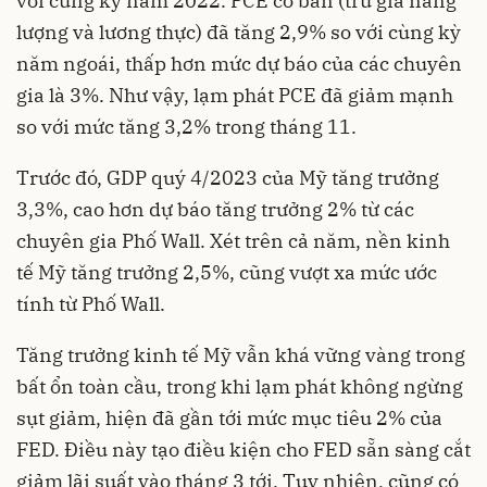
với cùng kỳ năm 2022. PCE cơ bản (trừ giá năng
lượng và lương thực) đã tăng 2,9% so với cùng kỳ
năm ngoái, thấp hơn mức dự báo của các chuyên
gia là 3%. Như vậy, lạm phát PCE đã giảm mạnh
so với mức tăng 3,2% trong tháng 11.
Trước đó, GDP quý 4/2023 của Mỹ tăng trưởng
3,3%, cao hơn dự báo tăng trưởng 2% từ các
chuyên gia Phố Wall. Xét trên cả năm, nền kinh
tế Mỹ tăng trưởng 2,5%, cũng vượt xa mức ước
tính từ Phố Wall.
Tăng trưởng kinh tế Mỹ vẫn khá vững vàng trong
bất ổn toàn cầu, trong khi lạm phát không ngừng
sụt giảm, hiện đã gần tới mức mục tiêu 2% của
FED. Điều này tạo điều kiện cho FED sẵn sàng cắt
giảm lãi suất vào tháng 3 tới. Tuy nhiên, cũng có