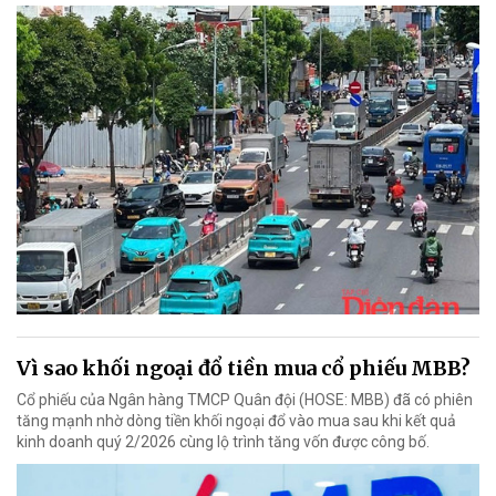
Vì sao khối ngoại đổ tiền mua cổ phiếu MBB?
Cổ phiếu của Ngân hàng TMCP Quân đội (HOSE: MBB) đã có phiên
tăng mạnh nhờ dòng tiền khối ngoại đổ vào mua sau khi kết quả
kinh doanh quý 2/2026 cùng lộ trình tăng vốn được công bố.