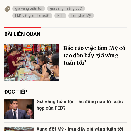
giá vàng tuần tới
giá vàng miếng SJC
FED cắt giảm lãi suất
NFP
lạm phát Mỹ
BÀI LIÊN QUAN
Báo cáo việc làm Mỹ có
tạo đòn bẩy giá vàng
tuần tới?
ĐỌC TIẾP
Giá vàng tuần tới: Tác động nào từ cuộc
họp của FED?
Xung đột Mỹ - Iran đẩy giá vàng tuần tới