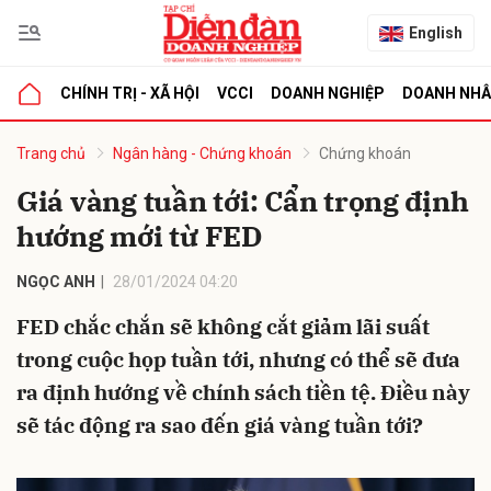
English
CHÍNH TRỊ - XÃ HỘI
VCCI
DOANH NGHIỆP
DOANH NH
bình luận
Trang chủ
Ngân hàng - Chứng khoán
Chứng khoán
Giá vàng tuần tới: Cẩn trọng định
hướng mới từ FED
NGỌC ANH
28/01/2024 04:20
FED chắc chắn sẽ không cắt giảm lãi suất
trong cuộc họp tuần tới, nhưng có thể sẽ đưa
Hủy
G
ra định hướng về chính sách tiền tệ. Điều này
sẽ tác động ra sao đến giá vàng tuần tới?