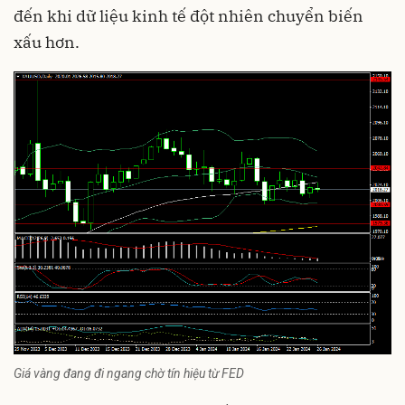
đến khi dữ liệu kinh tế đột nhiên chuyển biến
xấu hơn.
Giá vàng đang đi ngang chờ tín hiệu từ FED