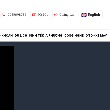
English
0985698786
Đặt báo
Quảng cáo
G KHOÁN
DU LỊCH
KINH TẾ ĐỊA PHƯƠNG
CÔNG NGHỆ
Ô TÔ - XE MÁY