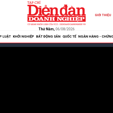
GIỚI THIỆU
Thứ Năm,
06/08/2026
P LUẬT
KHỞI NGHIỆP
BẤT ĐỘNG SẢN
QUỐC TẾ
NGÂN HÀNG - CHỨN