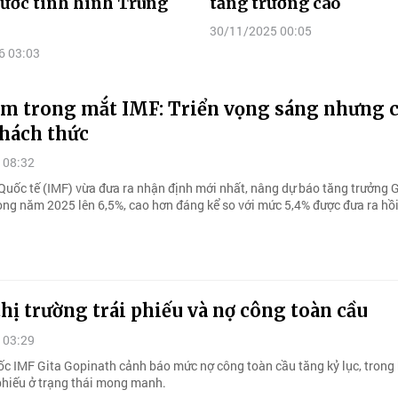
rước tình hình Trung
tăng trưởng cao
30/11/2025 00:05
6 03:03
am trong mắt IMF: Triển vọng sáng nhưng 
thách thức
 08:32
 Quốc tế (IMF) vừa đưa ra nhận định mới nhất, nâng dự báo tăng trưởng
ong năm 2025 lên 6,5%, cao hơn đáng kể so với mức 5,4% được đưa ra hồi
thị trường trái phiếu và nợ công toàn cầu
 03:29
c IMF Gita Gopinath cảnh báo mức nợ công toàn cầu tăng kỷ lục, trong k
 phiếu ở trạng thái mong manh.