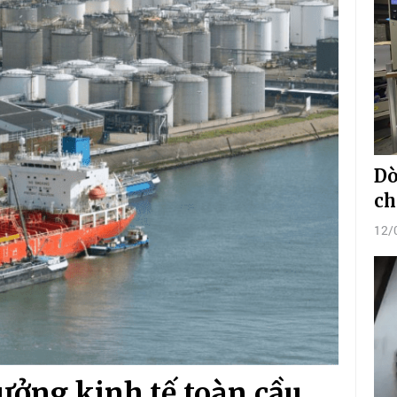
Dò
ch
12/
ưởng kinh tế toàn cầu