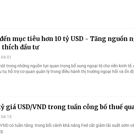
đến mục tiêu hơn 10 tỷ USD - Tăng nguồn n
h thích đầu tư
 04:01
 một trong những nguồn lực quan trọng bổ sung ngoại tệ cho nền kinh tế,
 tư, hỗ trợ cơ quan quản lý trong điều hành thị trường ngoại hối và ổn đị
tỷ giá USD/VND trong tuần công bố thuế qu
 04:15
 VND có tuần tăng trong bối cảnh khả năng Fed cắt giảm lãi suất sớm v
g.