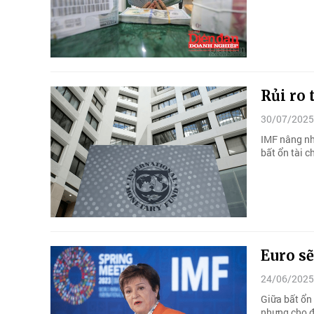
Rủi ro 
30/07/2025
IMF nâng nh
bất ổn tài c
Euro sẽ
24/06/2025
Giữa bất ổn 
nhưng cho đâ