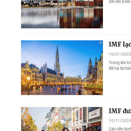
lớn lên triể
IMF lạc
19/01/2025
Trong khi t
đã hạ dự báo
IMF đưa
10/11/2024
Các nền kinh