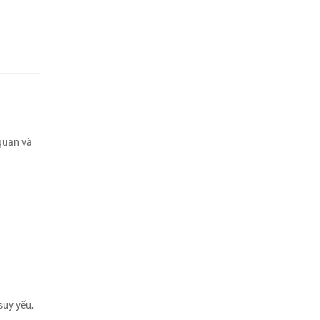
quan và
suy yếu,