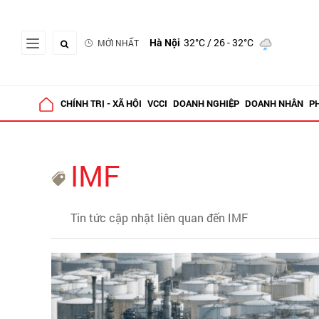
Hà Nội
32°C
/ 26 - 32°C
MỚI NHẤT
CHÍNH TRỊ - XÃ HỘI
VCCI
DOANH NGHIỆP
DOANH NHÂN
P
IMF
Tin tức cập nhật liên quan đến IMF