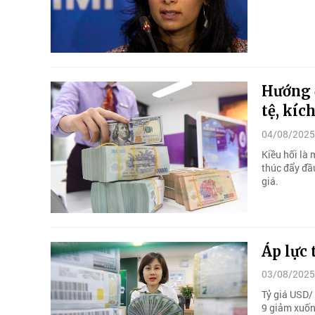
Hướng 
tệ, kíc
04/08/2025
Kiều hối là
thúc đẩy đầu
giá.
Áp lực 
03/08/2025
Tỷ giá USD/
9 giảm xuốn