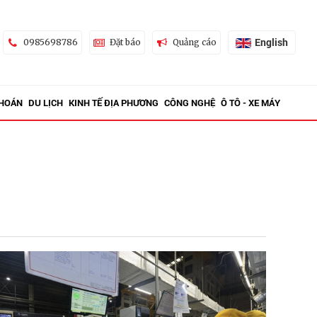
English
0985698786
Đặt báo
Quảng cáo
KHOÁN
DU LỊCH
KINH TẾ ĐỊA PHƯƠNG
CÔNG NGHỆ
Ô TÔ - XE MÁY