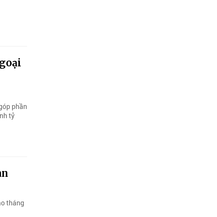
goại
 góp phần
nh tỷ
an
ào tháng