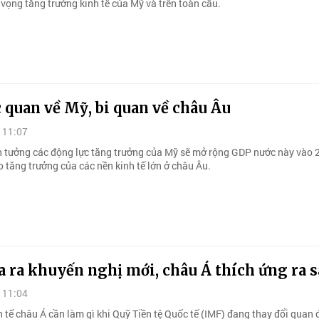
n vọng tăng trưởng kinh tế của Mỹ và trên toàn cầu.
 quan về Mỹ, bi quan về châu Âu
 11:07
in tưởng các động lực tăng trưởng của Mỹ sẽ mở rộng GDP nước này vào 
 tăng trưởng của các nền kinh tế lớn ở châu Âu.
 ra khuyến nghị mới, châu Á thích ứng ra s
 11:04
 tế châu Á cần làm gì khi Quỹ Tiền tệ Quốc tế (IMF) đang thay đổi quan 