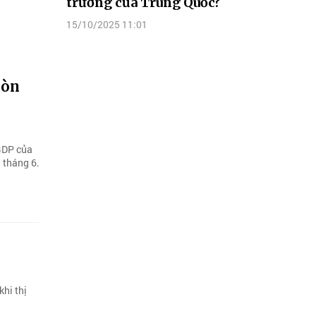
trưởng của Trung Quốc?
15/10/2025 11:01
còn
 GDP của
 tháng 6.
hi thị