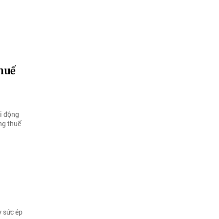
huế
ổi động
ng thuế
y sức ép