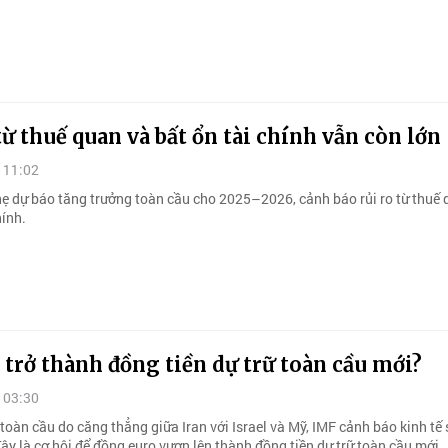
từ thuế quan và bất ổn tài chính vẫn còn lớn
 11:02
ẹ dự báo tăng trưởng toàn cầu cho 2025–2026, cảnh báo rủi ro từ thuế 
hính.
 trở thành đồng tiền dự trữ toàn cầu mới?
 03:30
toàn cầu do căng thẳng giữa Iran với Israel và Mỹ, IMF cảnh báo kinh tế 
y là cơ hội để đồng euro vươn lên thành đồng tiền dự trữ toàn cầu mới.