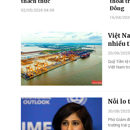
thách thức
thoái t
Đông
02/05/2026 04:09
16/04/202
Việt N
nhiều 
20/09/2025
Quỹ Tiền tệ
Việt Nam tr
Nỗi lo 
30/08/2025
Phó Giám đố
trường trái