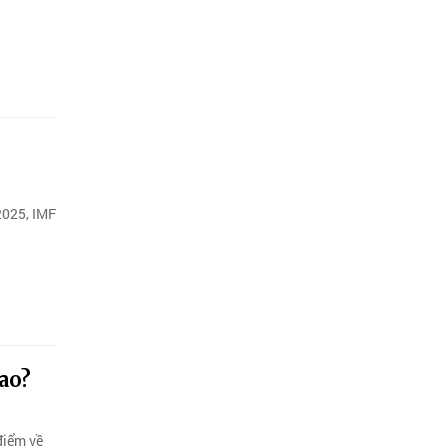
2025, IMF
ao?
điểm về