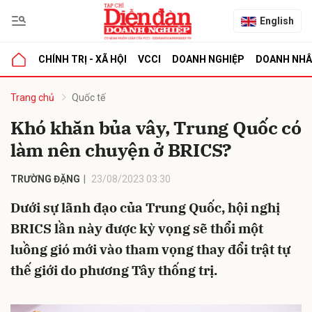
English
CHÍNH TRỊ - XÃ HỘI
VCCI
DOANH NGHIỆP
DOANH NH
bình luận
Trang chủ
Quốc tế
Khó khăn bủa vây, Trung Quốc có
làm nên chuyện ở BRICS?
TRƯỜNG ĐẶNG
23/08/2023 03:30
Dưới sự lãnh đạo của Trung Quốc, hội nghị
BRICS lần này được kỳ vọng sẽ thổi một
Hủy
G
luồng gió mới vào tham vọng thay đổi trật tự
thế giới do phương Tây thống trị.