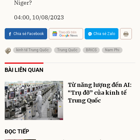
Niger?
04:00, 10/08/2023
Theo dõi trên
Chia sẻ Facebook
Chia sẻ Zalo
kinh tế Trung Quốc
Trung Quốc
BRICS
Nam Phi
BÀI LIÊN QUAN
Từ năng lượng đến AI:
“Trụ đỡ” của kinh tế
Trung Quốc
ĐỌC TIẾP