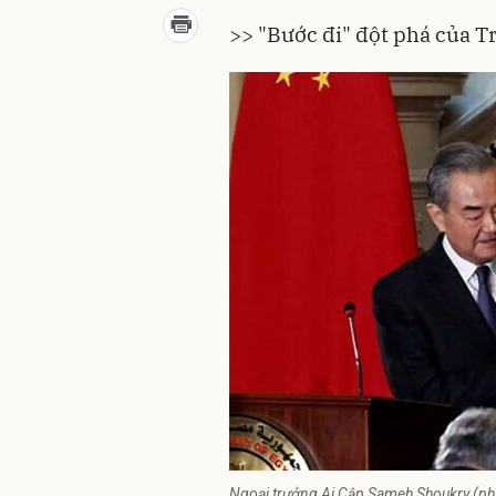
>>
"Bước đi" đột phá của T
Ngoại trưởng Ai Cập Sameh Shoukry (ph