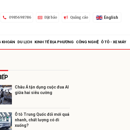
English
0985698786
Đặt báo
Quảng cáo
G KHOÁN
DU LỊCH
KINH TẾ ĐỊA PHƯƠNG
CÔNG NGHỆ
Ô TÔ - XE MÁY
IẾP
Châu Á tận dụng cuộc đua AI
giữa hai siêu cường
ửi
Ô tô Trung Quốc đổi mới quá
nhanh, chất lượng có đi
xuống?