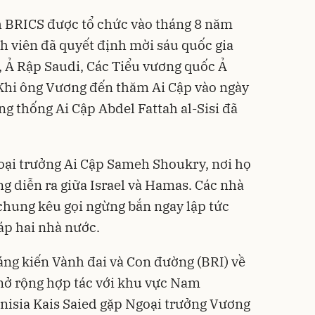
h BRICS được tổ chức vào tháng 8 năm
nh viên đã quyết định mời sáu quốc gia
, Ả Rập Saudi, Các Tiểu vương quốc Ả
 Khi ông Vương đến thăm Ai Cập vào ngày
g thống Ai Cập Abdel Fattah al-Sisi đã
ại trưởng Ai Cập Sameh Shoukry, nơi họ
g diễn ra giữa Israel và Hamas. Các nhà
 chung kêu gọi ngừng bắn ngay lập tức
áp hai nhà nước.
áng kiến Vành đai và Con đường (BRI) về
 mở rộng hợp tác với khu vực Nam
nisia Kais Saied gặp Ngoại trưởng Vương