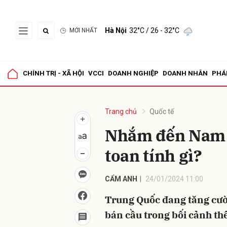
Hà Nội
32°C
/ 26 - 32°C
MỚI NHẤT
Gửi 
CHÍNH TRỊ - XÃ HỘI
VCCI
DOANH NGHIỆP
DOANH NHÂN
PHÁ
Trang chủ
Quốc tế
Nhắm đến Nam 
toan tính gì?
CẨM ANH
24/01/2024 11:00
Trung Quốc đang tăng cườ
bán cầu trong bối cảnh thế