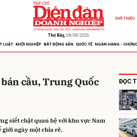
GIỚI THIỆU
bình luận
Thứ Bảy,
08/08/2026
P LUẬT
KHỞI NGHIỆP
BẤT ĐỘNG SẢN
QUỐC TẾ
NGÂN HÀNG - CHỨN
bán cầu, Trung Quốc
ĐỌC T
Hủy
G
ng siết chặt quan hệ với khu vực Nam
 giới ngày một chia rẽ.