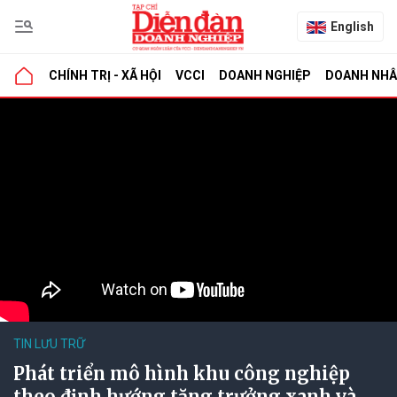
English
CHÍNH TRỊ - XÃ HỘI
VCCI
DOANH NGHIỆP
DOANH NH
TIN LƯU TRỮ
Phát triển mô hình khu công nghiệp
theo định hướng tăng trưởng xanh và