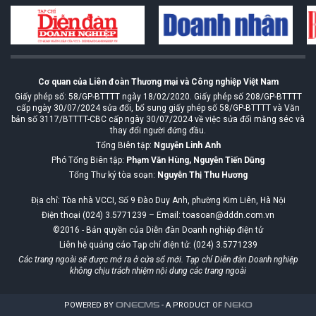
Cơ quan của Liên đoàn Thương mại và Công nghiệp Việt Nam
Giấy phép số: 58/GP-BTTTT ngày 18/02/2020. Giấy phép số 208/GP-BTTTT
cấp ngày 30/07/2024 sửa đổi, bổ sung giấy phép số 58/GP-BTTTT và Văn
bản số 3117/BTTTT-CBC cấp ngày 30/07/2024 về việc sửa đổi măng séc và
thay đổi người đứng đầu.
Tổng Biên tập:
Nguyễn Linh Anh
Phó Tổng Biên tập:
Phạm Văn Hùng, Nguyễn Tiến Dũng
Tổng Thư ký tòa soạn:
Nguyễn Thị Thu Hương
Địa chỉ: Tòa nhà VCCI, Số 9 Đào Duy Anh, phường Kim Liên, Hà Nội
Điện thoại (024) 3.5771239 – Email: toasoan@dddn.com.vn
©2016 - Bản quyền của Diễn đàn Doanh nghiệp điện tử
Liên hệ quảng cáo Tạp chí điện tử: (024) 3.5771239
Các trang ngoài sẽ được mở ra ở cửa sổ mới. Tạp chí Diễn đàn Doanh nghiệp
không chịu trách nhiệm nội dung các trang ngoài
POWERED BY
ONE
CMS
- A PRODUCT OF
NEKO