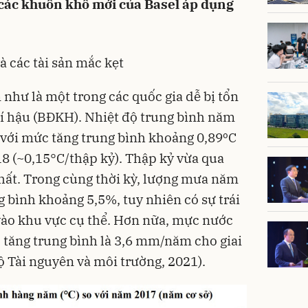
 các khuôn khổ mới của Basel áp dụng
à các tài sản mắc kẹt
hư là một trong các quốc gia dễ bị tổn
í hậu (BĐKH). Nhiệt độ trung bình năm
 với mức tăng trung bình khoảng 0,89ºC
18 (~0,15°C/thập kỷ). Thập kỷ vừa qua
hất. Trong cùng thời kỳ, lượng mưa năm
g bình khoảng 5,5%, tuy nhiên có sự trái
vào khu vực cụ thể. Hơn nữa, mực nước
c tăng trung bình là 3,6 mm/năm cho giai
 Tài nguyên và môi trường, 2021).