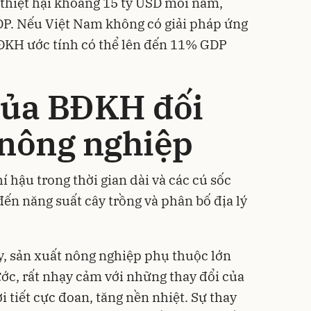
thiệt hại khoảng 15 tỷ USD mỗi năm,
P. Nếu Việt Nam không có giải pháp ứng
 BĐKH ước tính có thể lên đến 11% GDP
của BĐKH đối
 nông nghiệp
khí hậu trong thời gian dài và các cú sốc
đến năng suất cây trồng và phân bố địa lý
y, sản xuất nông nghiệp phụ thuộc lớn
nước, rất nhạy cảm với những thay đổi của
 tiết cực đoan, tăng nền nhiệt. Sự thay