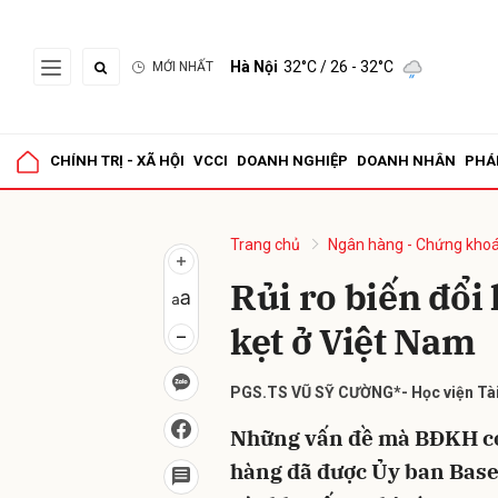
Hà Nội
32°C
/ 26 - 32°C
MỚI NHẤT
Gửi 
CHÍNH TRỊ - XÃ HỘI
VCCI
DOANH NGHIỆP
DOANH NHÂN
PHÁ
Trang chủ
Ngân hàng - Chứng kho
Rủi ro biến đổi 
kẹt ở Việt Nam
PGS.TS VŨ SỸ CƯỜNG*- Học viện Tài
Những vấn đề mà BĐKH có 
hàng đã được Ủy ban Base