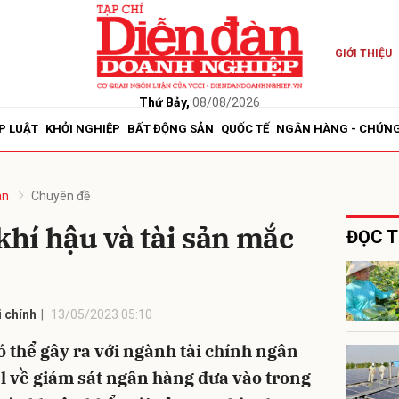
GIỚI THIỆU
bình luận
Thứ Bảy,
08/08/2026
P LUẬT
KHỞI NGHIỆP
BẤT ĐỘNG SẢN
QUỐC TẾ
NGÂN HÀNG - CHỨN
án
Chuyên đề
khí hậu và tài sản mắc
ĐỌC T
Hủy
G
 chính
13/05/2023 05:10
thể gây ra với ngành tài chính ngân
l về giám sát ngân hàng đưa vào trong