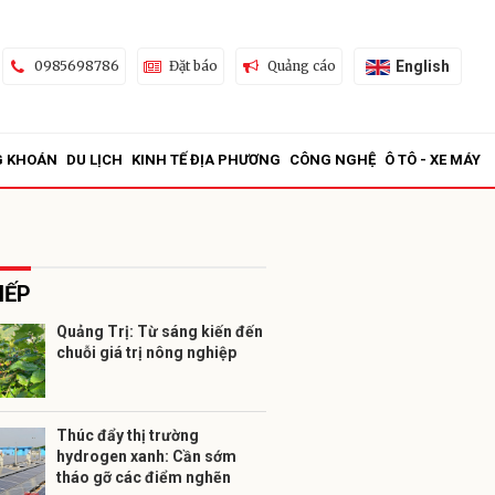
English
0985698786
Đặt báo
Quảng cáo
G KHOÁN
DU LỊCH
KINH TẾ ĐỊA PHƯƠNG
CÔNG NGHỆ
Ô TÔ - XE MÁY
IẾP
Quảng Trị: Từ sáng kiến đến
chuỗi giá trị nông nghiệp
ửi
Thúc đẩy thị trường
hydrogen xanh: Cần sớm
tháo gỡ các điểm nghẽn