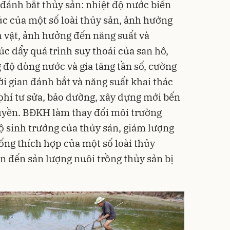
 đánh bắt thủy sản: nhiệt độ nước biển
trúc của một số loài thủy sản, ảnh hưởng
 vật, ảnh hưởng đến năng suất và
úc đẩy quá trình suy thoái của san hô,
g độ dòng nước và gia tăng tần số, cường
hời gian đánh bắt và năng suất khai thác
 phí tư sửa, bảo dưỡng, xây dựng mới bến
thuyền. BĐKH làm thay đổi môi trường
ộ sinh trưởng của thủy sản, giảm lượng
ống thích hợp của một số loài thủy
n đến sản lượng nuôi trồng thủy sản bị