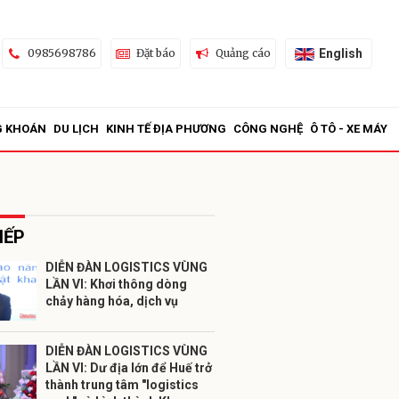
English
0985698786
Đặt báo
Quảng cáo
G KHOÁN
DU LỊCH
KINH TẾ ĐỊA PHƯƠNG
CÔNG NGHỆ
Ô TÔ - XE MÁY
IẾP
DIỄN ĐÀN LOGISTICS VÙNG
LẦN VI: Khơi thông dòng
ửi
chảy hàng hóa, dịch vụ
DIỄN ĐÀN LOGISTICS VÙNG
LẦN VI: Dư địa lớn để Huế trở
thành trung tâm "logistics