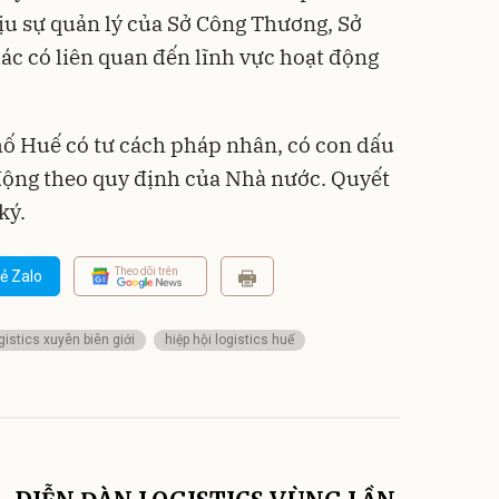
hịu sự quản lý của Sở Công Thương, Sở
ác có liên quan đến lĩnh vực hoạt động
hố Huế có tư cách pháp nhân, có con dấu
 động theo quy định của Nhà nước. Quyết
ký.
Theo dõi trên
ẻ Zalo
gistics xuyên biên giới
hiệp hội logistics huế