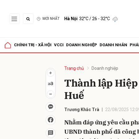
Hà Nội
32°C
/ 26 - 32°C
MỚI NHẤT
Gửi 
CHÍNH TRỊ - XÃ HỘI
VCCI
DOANH NGHIỆP
DOANH NHÂN
PHÁ
Trang chủ
Doanh nghiệp
Thành lập Hiệp 
Huế
Trương Khắc Trà
22/08/2025 12:0
Nhằm đáp ứng yêu cầu phát
UBND thành phố đã công b