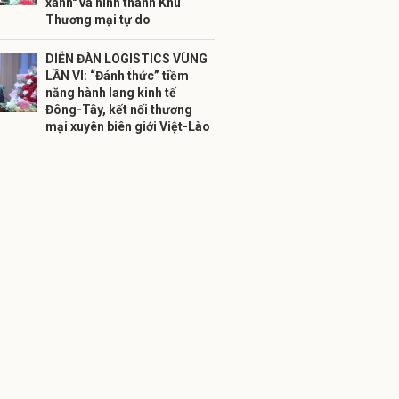
xanh" và hình thành Khu
Thương mại tự do
DIỄN ĐÀN LOGISTICS VÙNG
LẦN VI: “Đánh thức” tiềm
năng hành lang kinh tế
Đông-Tây, kết nối thương
mại xuyên biên giới Việt-Lào