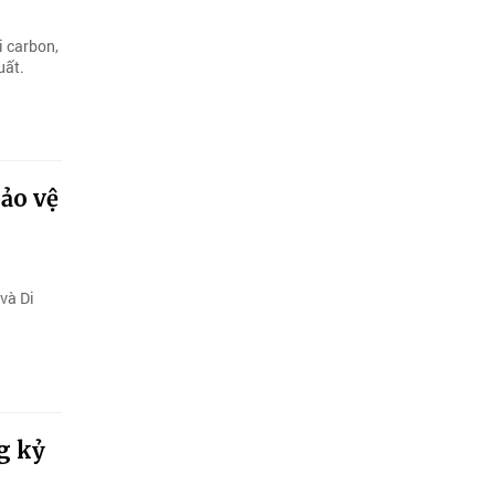
i carbon,
uất.
ảo vệ
và Di
g kỷ