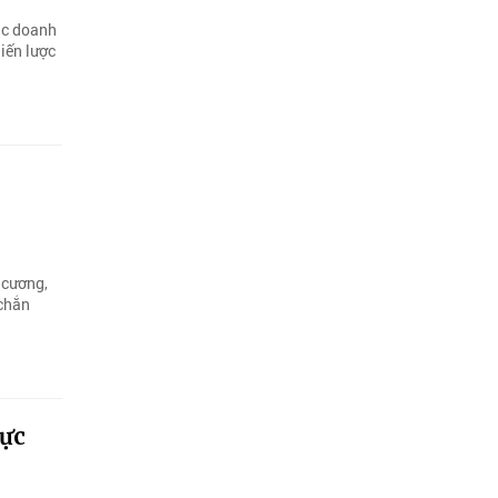
các doanh
hiến lược
 cương,
 chắn
lực