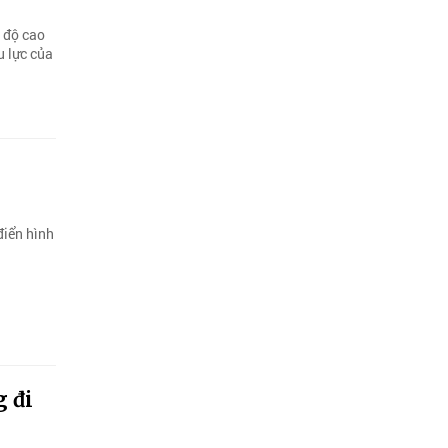
 độ cao
u lực của
điển hình
 đi