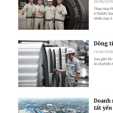
20/06/2026
Thép Hòa Ph
S700MC theo
nhiều loại ô
Dòng ti
16/06/2026
Sau gần 06 t
là cổ phiếu
Doanh 
tất yếu