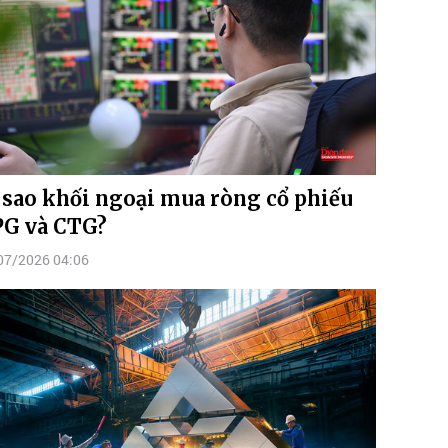
 sao khối ngoại mua ròng cổ phiếu
G và CTG?
07/2026 04:06