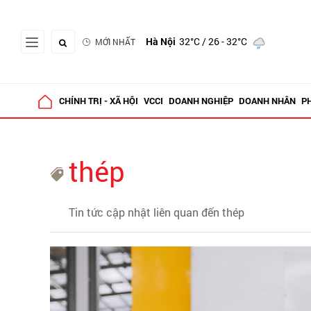
Hà Nội
32°C
/ 26 - 32°C
MỚI NHẤT
CHÍNH TRỊ - XÃ HỘI
VCCI
DOANH NGHIỆP
DOANH NHÂN
P
thép
Tin tức cập nhật liên quan đến thép