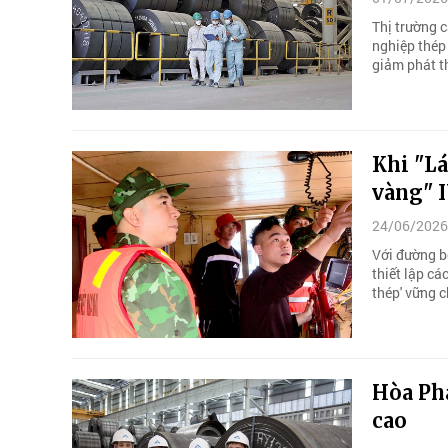
Thị trường c
nghiệp thép 
giảm phát t
Khi "Lá
vàng" 
24/06/2026
Với đường b
thiết lập c
thép' vững c
Hòa Phá
cao