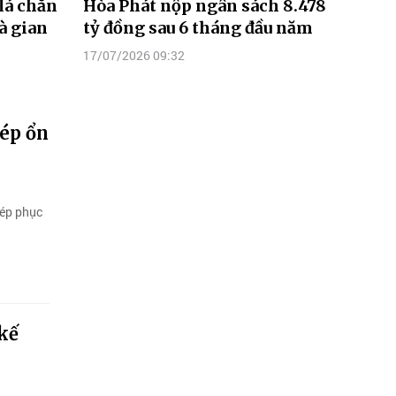
lá chắn
Hòa Phát nộp ngân sách 8.478
à gian
tỷ đồng sau 6 tháng đầu năm
17/07/2026 09:32
hép ổn
hép phục
kế