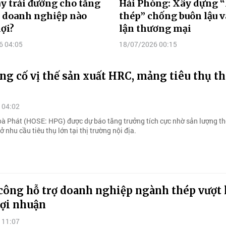
y trải đường cho tăng
Hải Phòng: Xây dựng “
, doanh nghiệp nào
thép” chống buôn lậu v
ợi?
lận thương mại
6 04:05
18/07/2026 00:15
g cố vị thế sản xuất HRC, mảng tiêu thụ t
 04:02
à Phát (HOSE: HPG) được dự báo tăng trưởng tích cực nhờ sản lượng t
sở nhu cầu tiêu thụ lớn tại thị trường nội địa.
 công hỗ trợ doanh nghiệp ngành thép vượt 
lợi nhuận
 11:07