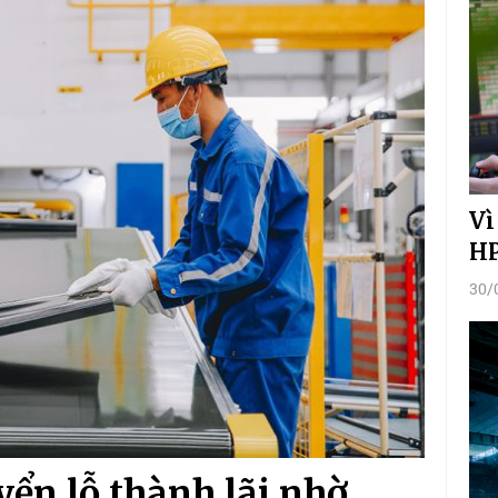
Vì
HP
30/
ển lỗ thành lãi nhờ