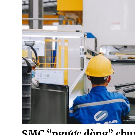
SMC “ngược dòng” chuy