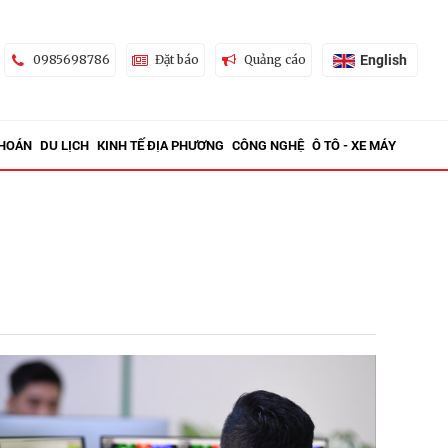
English
0985698786
Đặt báo
Quảng cáo
KHOÁN
DU LỊCH
KINH TẾ ĐỊA PHƯƠNG
CÔNG NGHỆ
Ô TÔ - XE MÁY