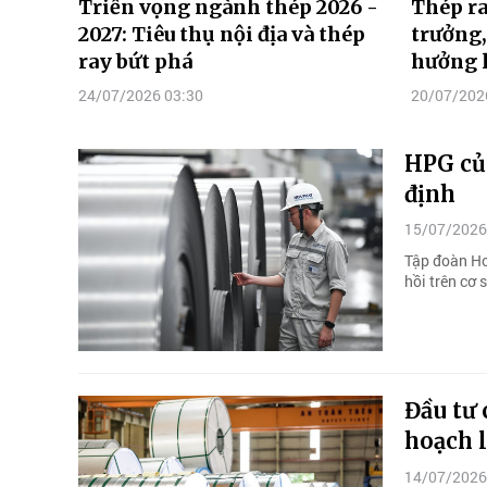
Triển vọng ngành thép 2026 -
Thép ra
2027: Tiêu thụ nội địa và thép
trưởng
ray bứt phá
hưởng l
24/07/2026 03:30
20/07/202
HPG củn
định
15/07/2026
Tập đoàn Ho
hồi trên cơ 
Đầu tư
hoạch 
14/07/2026