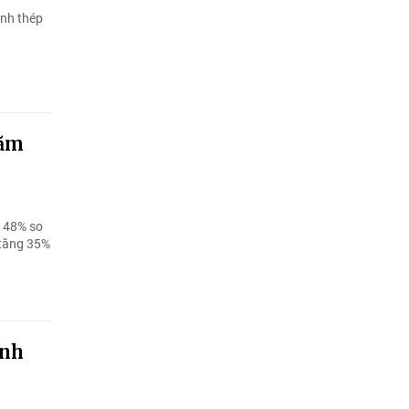
ành thép
năm
g 48% so
 tăng 35%
anh