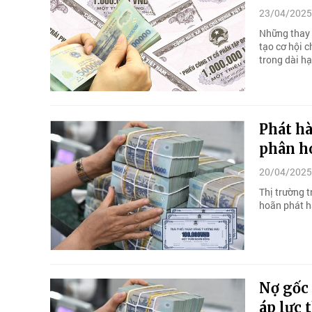
23/04/2025
Những thay đ
tạo cơ hội c
trong dài hạ
Phát h
phân hó
20/04/2025
Thị trường t
hoãn phát h
Nợ gốc 
áp lực 