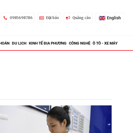
English
0985698786
Đặt báo
Quảng cáo
KHOÁN
DU LỊCH
KINH TẾ ĐỊA PHƯƠNG
CÔNG NGHỆ
Ô TÔ - XE MÁY