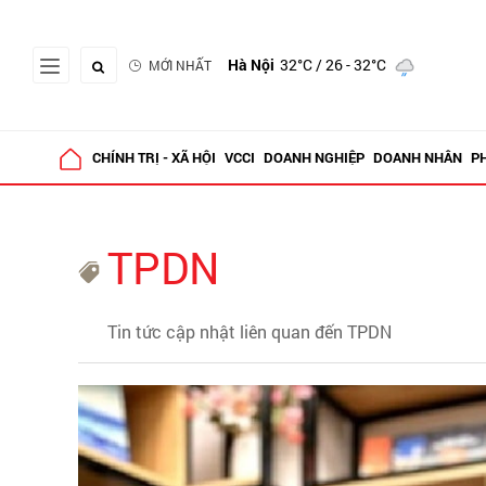
Hà Nội
32°C
/ 26 - 32°C
MỚI NHẤT
CHÍNH TRỊ - XÃ HỘI
VCCI
DOANH NGHIỆP
DOANH NHÂN
P
TPDN
Tin tức cập nhật liên quan đến TPDN