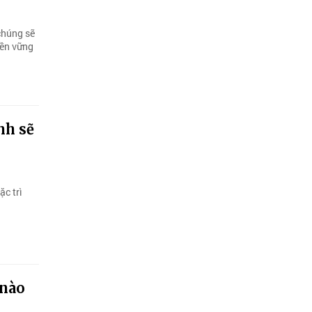
chúng sẽ
bền vững
nh sẽ
ặc trì
 nào