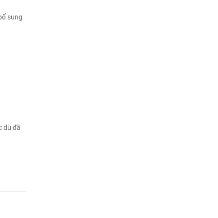
 bổ sung
c dù đã