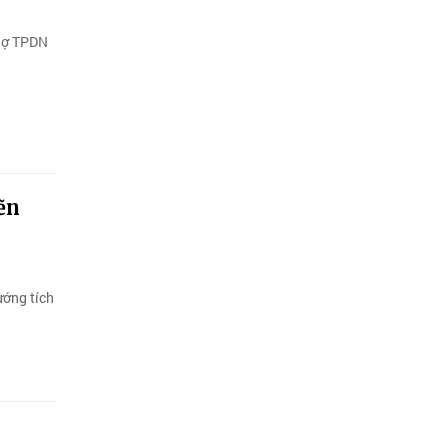
 nợ TPDN
ẽn
ướng tích