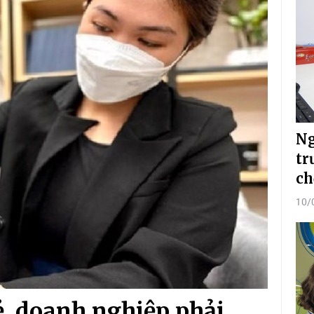
Ng
tr
ch
10/
, doanh nghiệp phải