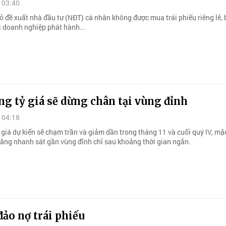
 03:40
ỏ đề xuất nhà đầu tư (NĐT) cá nhân không được mua trái phiếu riêng lẻ,
i doanh nghiệp phát hành...
g tỷ giá sẽ dừng chân tại vùng đỉnh
 04:18
 giá dự kiến sẽ chạm trần và giảm dần trong tháng 11 và cuối quý IV, mặ
 tăng nhanh sát gần vùng đỉnh chỉ sau khoảng thời gian ngắn.
đảo nợ trái phiếu