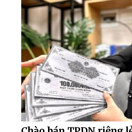
Chào bán TPDN riêng lẻ