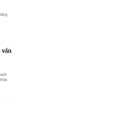
 tăng
3 vấn
oanh
pháp.