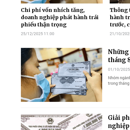
Chi phí vốn nhích tăng,
Thông t
doanh nghiệp phát hành trái
hành tr
phiếu thận trọng
trước, 
25/12/2025 11:00
21/10/202
Những 
tháng 
01/10/2025
Nhóm ngành 
trong tháng 
Giải ph
nghiệp