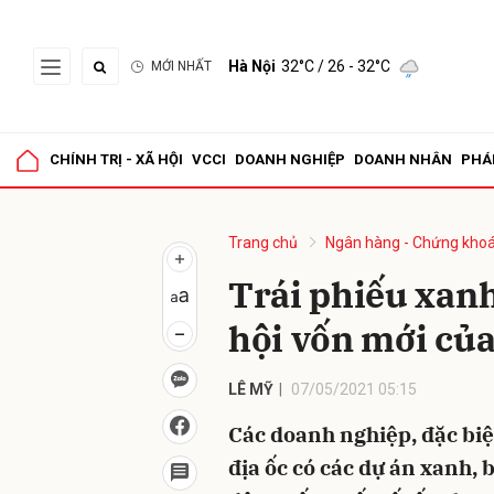
Hà Nội
32°C
/ 26 - 32°C
MỚI NHẤT
Gửi 
CHÍNH TRỊ - XÃ HỘI
VCCI
DOANH NGHIỆP
DOANH NHÂN
PHÁ
Trang chủ
Ngân hàng - Chứng kho
Trái phiếu xan
hội vốn mới của
LÊ MỸ
07/05/2021 05:15
Các doanh nghiệp, đặc biệt
địa ốc có các dự án xanh, b