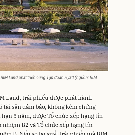
 BIM Land phát triển cùng Tập đoàn Hyatt (nguồn: BIM
IM Land,
trái phiếu
được phát hành
ó tài sản đảm bảo, không kèm chứng
ời hạn 5 năm, được Tổ chức xếp hạng tín
n nhiệm B2 và Tổ chức xếp hạng tín
iệm B. Nếu so lãi suất trái phiếu mà BIM