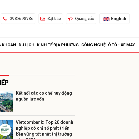
English
0985698786
Đặt báo
Quảng cáo
G KHOÁN
DU LỊCH
KINH TẾ ĐỊA PHƯƠNG
CÔNG NGHỆ
Ô TÔ - XE MÁY
IẾP
Kết nối các cơ chế huy động
nguồn lực vốn
ửi
Vietcombank: Top 20 doanh
nghiệp có chỉ số phát triển
bền vững tốt nhất thị trường