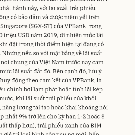
phát hành này, với lãi suất trái phiếu
ông có bảo đảm và được niêm yết trên
 Singapore (SGX-ST) của VPBank trong
 triệu USD năm 2019, dĩ nhiên mức lãi
 khi đặt trong thời điểm hiện tại đang có
g. Nhưng nếu so với mặt bằng về lãi suất
n nói chung của Việt Nam trước nay cam
à mức lãi suất đắt đỏ. Bên cạnh đó, lưu ý
t huy động theo cam kết của VPBank, là
ều chỉnh bởi lạm phát hoặc tính lãi kép.
nước, khi lãi suất trái phiếu của khối
 năng lượng tái tạo hoặc khai khoáng nói
p nhất 9% trở lên cho kỳ hạn 1-2 hoặc 3
uất thấp hơn), trái phiếu xanh của BIM
giá trị loại hình công cụ nợ mới, hấp