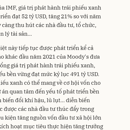
a IMF, giá trị phát hành trái phiếu xanh
triển đạt 52 tỷ USD, tăng 21% so với năm
 càng thu hút các nhà đầu tư, tổ chức,
 lý tài sản...
iệt này tiếp tục được phát triển kể cả
áo khác đầu năm 2021 của Moody's đưa
tổng giá trị phát hành trái phiếu xanh,
hiếu bền vững đạt mức kỷ lục 491 tỷ USD.
hiếu xanh có thể mang về cơ hội vốn cho
 án quan tâm đến yếu tố phát triển bền
h biến đổi khí hậu, lũ lụt… diễn biến
ục được các nhà đầu tư thúc đẩy trong
ều kiện tăng nguồn vốn đầu tư xã hội lớn
ích hoạt mục tiêu thực hiện tăng trưởng