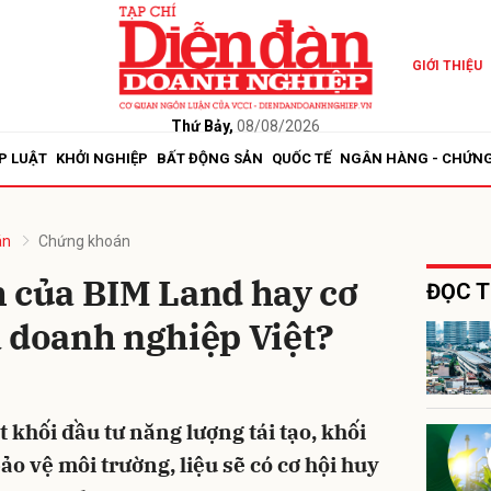
GIỚI THIỆU
bình luận
Thứ Bảy,
08/08/2026
P LUẬT
KHỞI NGHIỆP
BẤT ĐỘNG SẢN
QUỐC TẾ
NGÂN HÀNG - CHỨN
án
Chứng khoán
h của BIM Land hay cơ
ĐỌC T
 doanh nghiệp Việt?
Hủy
G
 khối đầu tư năng lượng tái tạo, khối
ảo vệ môi trường, liệu sẽ có cơ hội huy