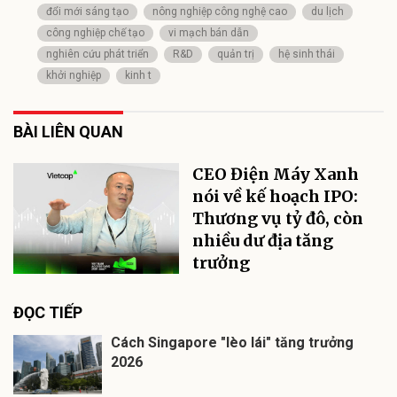
đổi mới sáng tạo
nông nghiệp công nghệ cao
du lịch
công nghiệp chế tạo
vi mạch bán dẫn
nghiên cứu phát triển
R&D
quản trị
hệ sinh thái
khởi nghiệp
kinh t
BÀI LIÊN QUAN
CEO Điện Máy Xanh
nói về kế hoạch IPO:
Thương vụ tỷ đô, còn
nhiều dư địa tăng
trưởng
ĐỌC TIẾP
Cách Singapore "lèo lái" tăng trưởng
2026