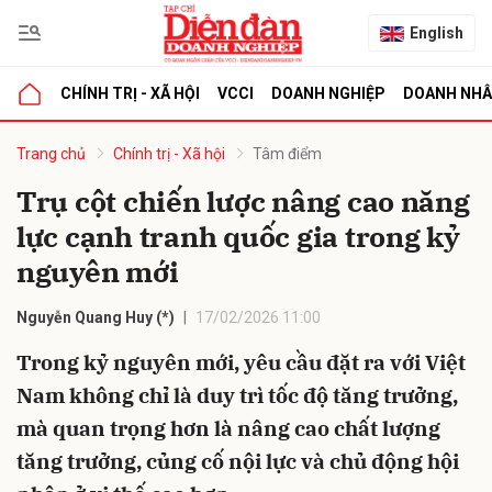
English
CHÍNH TRỊ - XÃ HỘI
VCCI
DOANH NGHIỆP
DOANH NH
bình luận
Trang chủ
Chính trị - Xã hội
Tâm điểm
Trụ cột chiến lược nâng cao năng
lực cạnh tranh quốc gia trong kỷ
nguyên mới
Nguyễn Quang Huy (*)
17/02/2026 11:00
Trong kỷ nguyên mới, yêu cầu đặt ra với Việt
Hủy
G
Nam không chỉ là duy trì tốc độ tăng trưởng,
mà quan trọng hơn là nâng cao chất lượng
tăng trưởng, củng cố nội lực và chủ động hội