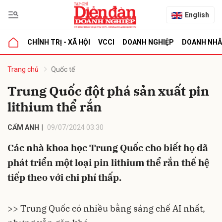
English
CHÍNH TRỊ - XÃ HỘI
VCCI
DOANH NGHIỆP
DOANH NH
bình luận
Trang chủ
Quốc tế
Trung Quốc đột phá sản xuất pin
lithium thể rắn
CẨM ANH
09/07/2024 03:30
Các nhà khoa học Trung Quốc cho biết họ đã
phát triển một loại pin lithium thể rắn thế hệ
Hủy
G
tiếp theo với chi phí thấp.
>>
Trung Quốc có nhiều bằng sáng chế AI nhất,