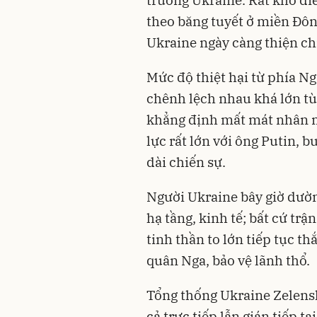
trường Ukraine. Rất khó đ
theo băng tuyết ở miền Đôn
Ukraine ngày càng thiện ch
Mức độ thiệt hại từ phía N
chênh lệch nhau khá lớn tù
khẳng định mất mát nhân mạ
lực rất lớn với ông
Putin
, b
dài chiến sự.
Người Ukraine bây giờ dườ
hạ tầng, kinh tế; bất cứ trậ
tinh thần to lớn tiếp tục t
quân Nga, bảo vệ lãnh thổ.
Tổng thống Ukraine Zelensk
cả trực tiếp lẫn gián tiếp t