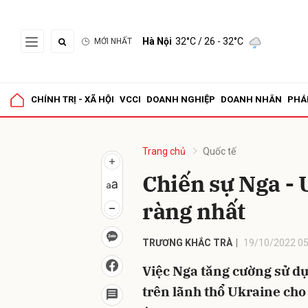
Hà Nội
32°C
/ 26 - 32°C
MỚI NHẤT
Gửi 
CHÍNH TRỊ - XÃ HỘI
VCCI
DOANH NGHIỆP
DOANH NHÂN
PHÁ
Trang chủ
Quốc tế
Chiến sự Nga - 
ràng nhất
TRƯƠNG KHẮC TRÀ
19/10/2022 05
Việc Nga tăng cường sử dụ
trên lãnh thổ Ukraine cho