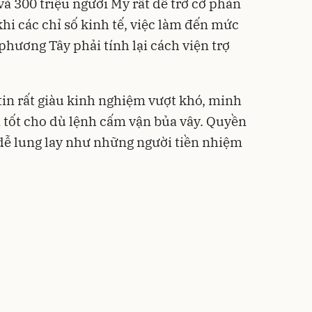
và 300 triệu người Mỹ rất dễ trở cờ phản
hi các chỉ số kinh tế, việc làm đến mức
o phương Tây phải tính lại cách viện trợ
in rất giàu kinh nghiệm vượt khó, minh
 tốt cho dù lệnh cấm vận bủa vây. Quyền
dễ lung lay như những người tiền nhiệm