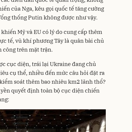
hiến của Nga, kêu gọi quốc tế tăng cường
Tổng thống Putin không được như vậy.
g khiến Mỹ và EU có lý do cung cấp thêm
ực tế, vũ khí phương Tây là quân bài chủ
h công trên mặt trận.
 cục diện, trái lại Ukraine đang chủ
êu cụ thể, nhiều đến mức câu hỏi đặt ra
ái kiểm soát thêm bao nhiêu km2 lãnh thổ?
yền quyết định toàn bộ cục diện chiến
àng: