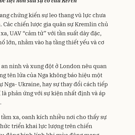
c liệt hơn sau sự cố cầu Kerch
ang chứng kiến sự leo thang vũ lực chưa
a. Các chiến lược gia quân sự Kremlin chủ
xa, UAV “cảm tử” với tần suất dày đặc,
hố lớn, nhằm vào hạ tầng thiết yếu và cơ
a an ninh và xung đột ở London nêu quan
ng tên lửa của Nga không báo hiệu một
ự Nga- Ukraine, hay sự thay đổi cách tiếp
là phản ứng với sự kiện nhất định và áp
.
 tầm xa, oanh kích nhiều nơi cho thấy sự
thức triển khai lực lượng trên chiến