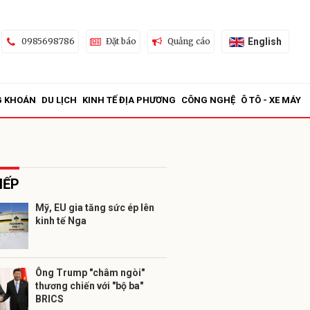
English
0985698786
Đặt báo
Quảng cáo
G KHOÁN
DU LỊCH
KINH TẾ ĐỊA PHƯƠNG
CÔNG NGHỆ
Ô TÔ - XE MÁY
IẾP
Mỹ, EU gia tăng sức ép lên
kinh tế Nga
ửi
Ông Trump "châm ngòi"
thương chiến với "bộ ba"
BRICS