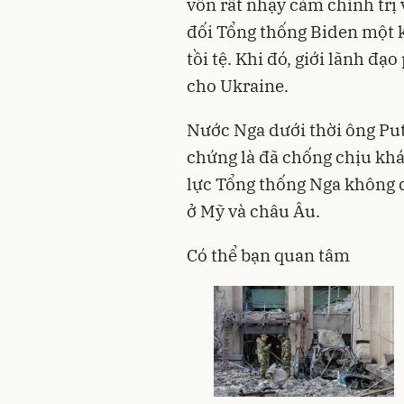
vốn rất nhạy cảm chính trị 
đối Tổng thống Biden một k
tồi tệ. Khi đó, giới lãnh đạ
cho Ukraine.
Nước Nga dưới thời ông Put
chứng là đã chống chịu khá
lực Tổng thống Nga không 
ở Mỹ và châu Âu.
Có thể bạn quan tâm