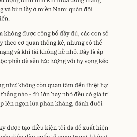
iều động binh lính khi mùa đông mang
g và bùn lầy ở miền Nam; quân đội
iến.
ga không được công bố đầy đủ, các con số
y theo cơ quan thống kê, nhưng có thể
ng và khí tài không hề nhỏ. Đây là áp
uộc phải dè sẻn lực lượng với hy vọng kéo
ng như không còn quan tâm đến thiệt hại
n thắng nào - dù lớn hay nhỏ đều có giá trị
hắp lên ngọn lửa phản kháng, đánh đuổi
y được tạo điều kiện tối đa để xuất hiện
ại các diễn đàn quốc tế quan trọng, không