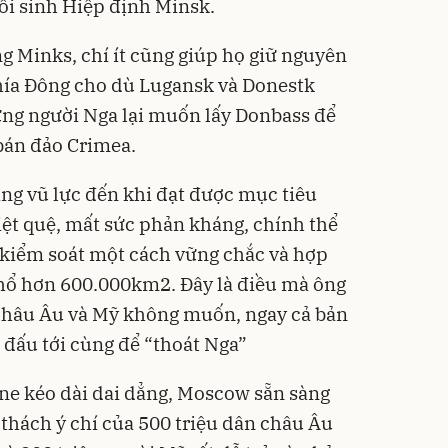
hồi sinh Hiệp định Minsk.
g Minks, chí ít cũng giúp họ giữ nguyên
hía Đông cho dù Lugansk và Donestk
ưng người Nga lại muốn lấy Donbass để
bán đảo Crimea.
hang vũ lực đến khi đạt được mục tiêu
iệt quệ, mất sức phản kháng, chính thể
 kiểm soát một cách vững chắc và hợp
thổ hơn 600.000km2. Đây là điều mà ông
hâu Âu và Mỹ không muốn, ngay cả bản
 đấu tới cùng để “thoát Nga”
ine kéo dài dai dẳng, Moscow sẵn sàng
 thách ý chí của 500 triệu dân châu Âu