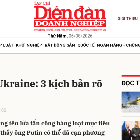
GIỚI THIỆU
bình luận
Thứ Năm,
06/08/2026
P LUẬT
KHỞI NGHIỆP
BẤT ĐỘNG SẢN
QUỐC TẾ
NGÂN HÀNG - CHỨN
Ukraine: 3 kịch bản rõ
ĐỌC T
Hủy
G
:00
ng tên lửa tấn công hàng loạt mục tiêu
 thấy ông Putin có thể đã cạn phương