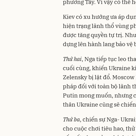
phương Tây. Vì vậy có thể 
Kiev có xu hướng ưa áp dụn
hiện trạng lãnh thổ vùng p
được tăng quyền tự trị. Nh
dựng lên hành lang bảo vệ 
Thứ hai
, Nga tiếp tục leo t
cuối cùng, khiến Ukraine k
Zelensky bị lật đổ. Moscow
pháp đối với toàn bộ lãnh 
Putin mong muốn, nhưng c
thân Ukraine cũng sẽ chiến
Thứ ba
, chiến sự Nga- Ukra
cho cuộc chơi tiêu hao, thử