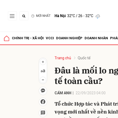
Hà Nội
32°C
/ 26 - 32°C
MỚI NHẤT
Gửi 
CHÍNH TRỊ - XÃ HỘI
VCCI
DOANH NGHIỆP
DOANH NHÂN
PHÁ
Trang chủ
Quốc tế
Đâu là mối lo ng
tế toàn cầu?
CẨM ANH
22/09/2023 04:00
Tổ chức Hợp tác và Phát tr
vọng mới nhất về nền kinh