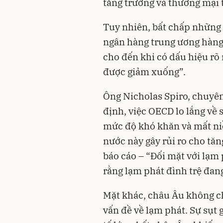
tăng trưởng và thương mại 
Tuy nhiên, bất chấp những 
ngân hàng trung ương hàng đ
cho đến khi có dấu hiệu rõ 
được giảm xuống”.
Ông Nicholas Spiro, chuyên
định, việc OECD lo lắng về
mức độ khó khăn và mất niề
nước này gây rủi ro cho tăn
báo cáo – “Đối mặt với lạm 
rằng lạm phát đình trệ đang
Mặt khác, châu Âu không ch
vấn đề về lạm phát. Sự sụt 