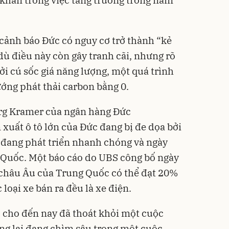
 khăn trong việc tăng trưởng trong năm
cảnh báo Đức có nguy cơ trở thành “kẻ
ù điều này còn gây tranh cãi, nhưng rõ
ởi cú sốc giá năng lượng, một quá trình
ướng phát thải carbon bằng 0.
org Kramer của ngân hàng Đức
uất ô tô lớn của Đức đang bị đe dọa bởi
 đang phát triển nhanh chóng và ngày
 Quốc. Một báo cáo do UBS công bố ngày
 châu Âu của Trung Quốc có thể đạt 20%
 loại xe bán ra đều là xe điện.
 cho đến nay đã thoát khỏi một cuộc
ng lại đang chìm sâu trong một cuộc