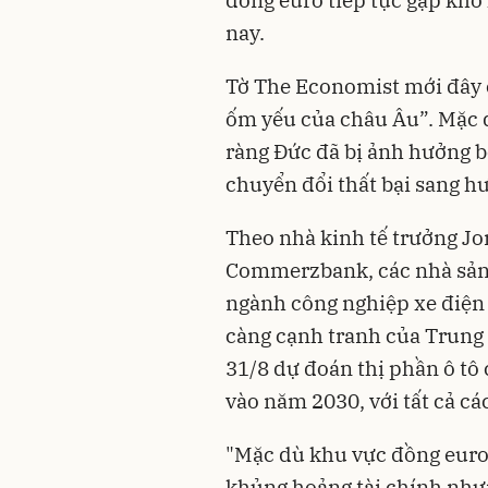
đồng euro tiếp tục gặp khó
nay.
Tờ The Economist mới đây 
ốm yếu của châu Âu”. Mặc d
ràng Đức đã bị ảnh hưởng b
chuyển đổi thất bại sang h
Theo nhà kinh tế trưởng J
Commerzbank, các nhà sản x
ngành công nghiệp xe điện
càng cạnh tranh của Trung
31/8 dự đoán thị phần ô tô
vào năm 2030, với tất cả các
"Mặc dù khu vực đồng euro
khủng hoảng tài chính như