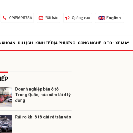
English
0985698786
Đặt báo
Quảng cáo
G KHOÁN
DU LỊCH
KINH TẾ ĐỊA PHƯƠNG
CÔNG NGHỆ
Ô TÔ - XE MÁY
IẾP
Doanh nghiệp bán ô tô
Trung Quốc, nửa năm lãi 4 tỷ
ửi
đồng
Rủi ro khi ô tô giá rẻ tràn vào