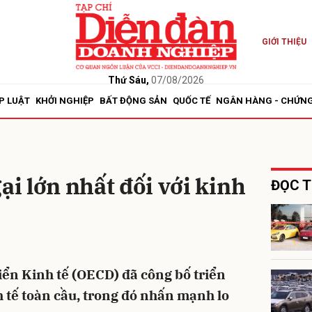
GIỚI THIỆU
bình luận
Thứ Sáu,
07/08/2026
P LUẬT
KHỞI NGHIỆP
BẤT ĐỘNG SẢN
QUỐC TẾ
NGÂN HÀNG - CHỨN
ại lớn nhất đối với kinh
ĐỌC T
Hủy
G
iển Kinh tế (OECD) đã công bố triển
 tế toàn cầu, trong đó nhấn mạnh lo