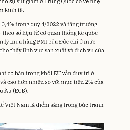
 cho sự sụt giảm ở Trung Quốc có vẻ nhẹ
n kinh tế.
 0,4% trong quý 4/2022 và tăng trưởng
 theo số liệu từ cơ quan thống kê quốc
uản lý mua hàng PMI của Đức chỉ ở mức
cho thấy lĩnh vực sản xuất và dịch vụ của
át cơ bản trong khối EU vẫn duy trì ở
và cao hơn nhiều so với mục tiêu 2% của
u Âu (ECB).
tế Việt Nam là điểm sáng trong bức tranh