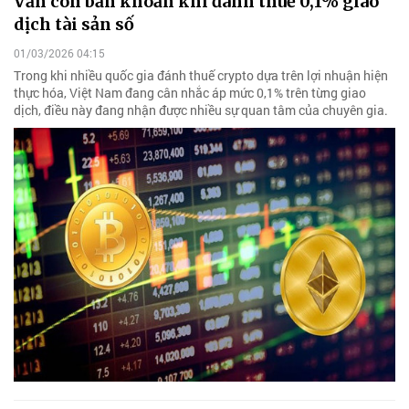
Vẫn còn băn khoăn khi đánh thuế 0,1% giao
dịch tài sản số
01/03/2026 04:15
Trong khi nhiều quốc gia đánh thuế crypto dựa trên lợi nhuận hiện
thực hóa, Việt Nam đang cân nhắc áp mức 0,1% trên từng giao
dịch, điều này đang nhận được nhiều sự quan tâm của chuyên gia.