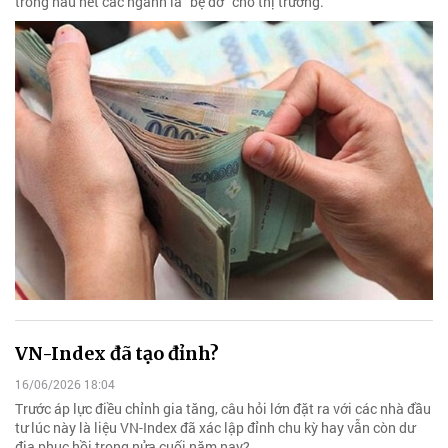
trong hầu hết các ngành là "bệ đỡ" cho thị trường.
VN-Index đã tạo đỉnh?
16/06/2026 18:04
Trước áp lực điều chỉnh gia tăng, câu hỏi lớn đặt ra với các nhà đầu
tư lúc này là liệu VN-Index đã xác lập đỉnh chu kỳ hay vẫn còn dư
địa phục hồi trong nửa cuối năm nay?