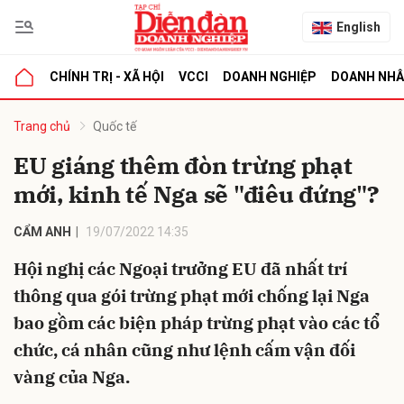
English
CHÍNH TRỊ - XÃ HỘI
VCCI
DOANH NGHIỆP
DOANH NH
bình luận
Trang chủ
Quốc tế
EU giáng thêm đòn trừng phạt
mới, kinh tế Nga sẽ "điêu đứng"?
CẨM ANH
19/07/2022 14:35
Hội nghị các Ngoại trưởng EU đã nhất trí
thông qua gói trừng phạt mới chống lại Nga
Hủy
G
bao gồm các biện pháp trừng phạt vào các tổ
chức, cá nhân cũng như lệnh cấm vận đối
vàng của Nga.