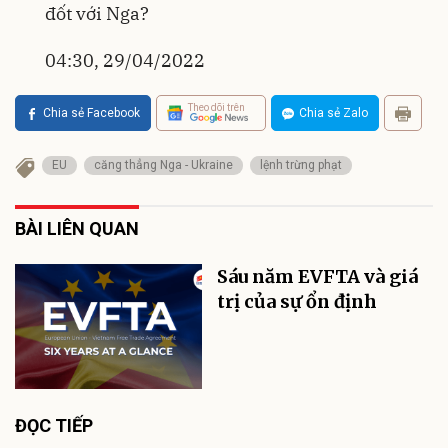
đốt với Nga?
04:30, 29/04/2022
Theo dõi trên
Chia sẻ Facebook
Chia sẻ Zalo
EU
căng thẳng Nga - Ukraine
lệnh trừng phạt
BÀI LIÊN QUAN
Sáu năm EVFTA và giá
trị của sự ổn định
ĐỌC TIẾP