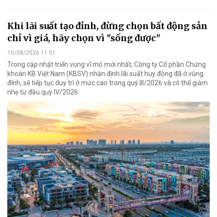
Khi lãi suất tạo đỉnh, đừng chọn bất động sản
chỉ vì giá, hãy chọn vì "sống được"
10/08/2026 11:51
Trong cập nhật triển vọng vĩ mô mới nhất, Công ty Cổ phần Chứng
khoán KB Việt Nam (KBSV) nhận định lãi suất huy động đã ở vùng
đỉnh, sẽ tiếp tục duy trì ở mức cao trong quý III/2026 và có thể giảm
nhẹ từ đầu quý IV/2026.