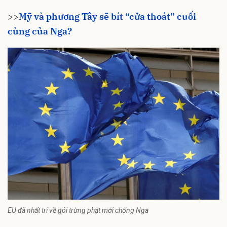
>>
Mỹ và phương Tây sẽ bít “cửa thoát” cuối
cùng của Nga?
EU đã nhất trí về gói trừng phạt mới chống Nga