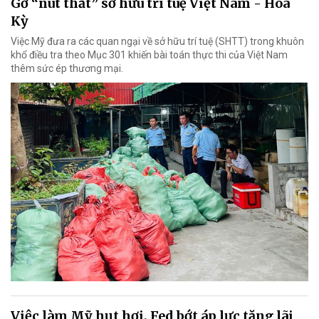
Gỡ “nút thắt” sở hữu trí tuệ Việt Nam - Hoa
Kỳ
Việc Mỹ đưa ra các quan ngại về sở hữu trí tuệ (SHTT) trong khuôn
khổ điều tra theo Mục 301 khiến bài toán thực thi của Việt Nam
thêm sức ép thương mại.
Việc làm Mỹ hụt hơi, Fed bớt áp lực tăng lãi