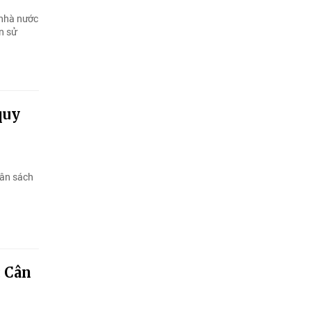
 nhà nước
n sử
quy
gân sách
: Cân