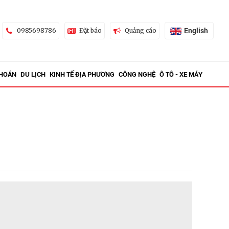
English
0985698786
Đặt báo
Quảng cáo
KHOÁN
DU LỊCH
KINH TẾ ĐỊA PHƯƠNG
CÔNG NGHỆ
Ô TÔ - XE MÁY