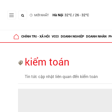
Hà Nội
32°C
/ 26 - 32°C
MỚI NHẤT
CHÍNH TRỊ - XÃ HỘI
VCCI
DOANH NGHIỆP
DOANH NHÂN
P
kiểm toán
Tin tức cập nhật liên quan đến kiểm toán