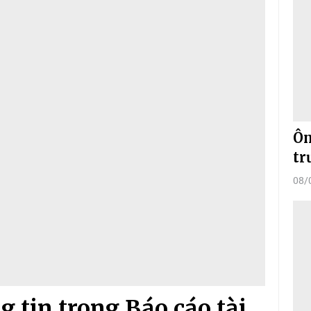
Ôn
tr
08/
 tin trong Báo cáo tài