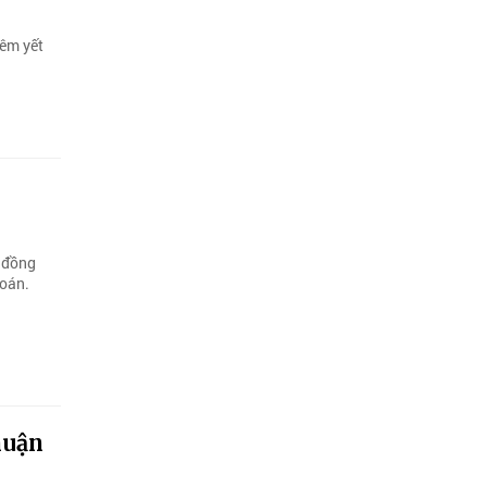
iêm yết
p đồng
toán.
huận