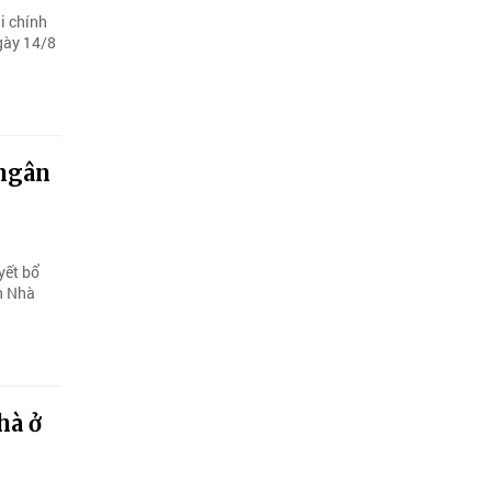
i chính
gày 14/8
 ngân
yết bổ
h Nhà
hà ở