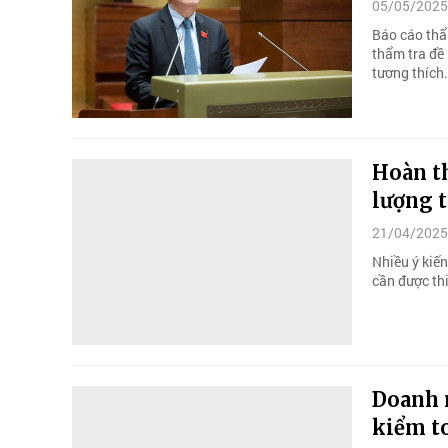
05/05/2025
Báo cáo thẩ
thẩm tra đề 
tương thích.
Hoàn t
lượng t
21/04/2025
Nhiều ý kiến
cần được th
Doanh n
kiểm t