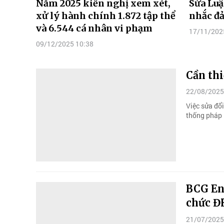
Năm 2025 kiến nghị xem xét,
Sửa Luậ
xử lý hành chính 1.872 tập thể
nhắc đả
và 6.544 cá nhân vi phạm
17/11/202
09/12/2025 10:38
Cần thi
22/08/2025
Việc sửa đổ
thống pháp l
BCG Ene
chức Đ
21/07/2025