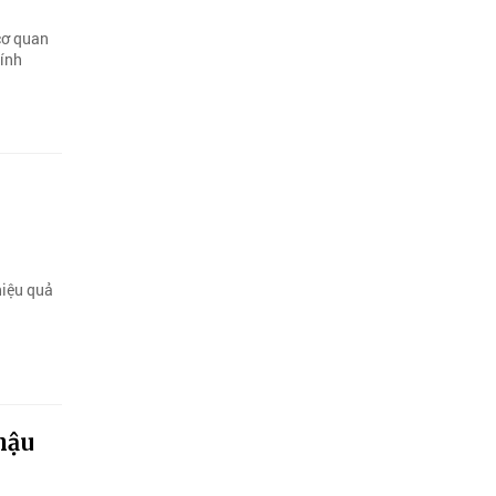
cơ quan
tính
hiệu quả
hậu