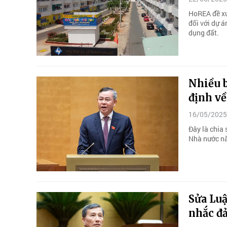
HoREA đề xu
đối với dự 
dụng đất.
Nhiều b
định về
16/05/2025
Đây là chia
Nhà nước nă
Sửa Luậ
nhắc đ