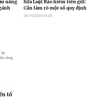
ãn năng
Sửa Luật Bảo hiểm tiền gửi:
 gánh
Cần làm rõ một số quy định
26/10/2025 04:00
 hệ
sản công.
ến tổ