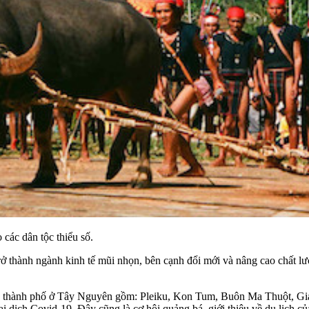
các dân tộc thiểu số.
 thành ngành kinh tế mũi nhọn, bên cạnh đổi mới và nâng cao chất lượn
và 4 thành phố ở Tây Nguyên gồm: Pleiku, Kon Tum, Buôn Ma Thuột, Gia 
 đại dịch Covid-19. Đây cũng là cơ hội quảng bá, giới thiệu về du lịch c