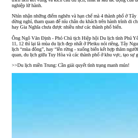
nghiệp lữ hành.
Nhìn nhận những điểm nghẽn và hạn chế mà 4 thành phố ở Tây N
dừng nghỉ, tham quan để níu chân du khách trên hành trình di c
hay Gia Nghĩa chưa được nhiều như các thành phố biển.
Ông Ngô Văn Định - Phó Chủ tịch Hiệp hội Du lịch tỉnh Phú Yên
11, 12 thì lại là mùa du lịch đẹp nhất ở Pleiku nói riêng, Tây 
lịch “mùa đông”, hay “lên rừng - xuống biển kết hợp thăm người
quan, du lịch giữa Tuy Hòa và các thành phố ở khu vực, tạo sự g
>>
Du lịch miền Trung: Cần giải quyết tình trạng manh mún!