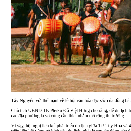
Tây Nguyên với thế mạnhvề lễ hội văn hóa đặc sắc của đồng bào 
Chủ tịch UBND TP. Pleiku Đỗ Việt Hưng cho rằng, để du lịch trở
các địa phương là vô cùng cần thiết nhằm mở rộng thị trường.
Vì vậy, hội nghị liên kết phát triển du lịch giữa TP. Tuy Hòa 
triển liên kết vùng và kích cầu du lịch, nhất là sau tác động của