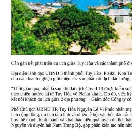
Cần gắn kết phát triển du lịch giữa Tuy Hòa và các thành phố ở k
Đại diện lãnh đạo UBND 5 thành phố: Tuy Hòa, Pleiku, Kon Tum,
cho các doanh nghiệp giới thiệu các sản phẩm du lịch đặc trưng, k
“Thời gian qua, nhất là sau khi đại dịch Covid-19 được kiểm soá
theo chiều ngược lại từ Tuy Hòa về Pleiku khá ít. Do đó, việc ký kế
kết nối khách du lịch giữa 2 địa phương” - Giám đốc Công ty c
Phó Chủ tịch UBND TP. Tuy Hòa Nguyễn Lê Vi Phúc nhấn mạnh, n
lịch cộng đồng, du lịch tâm linh và nhiều lễ hội văn hóa đặc sắc 
huy thế mạnh, hình thành và khai thác hiệu quả tuyến du lịch hàn
Nguyên và duyên hải Nam Trung Bộ, góp phần kiến tạo nên nhữn