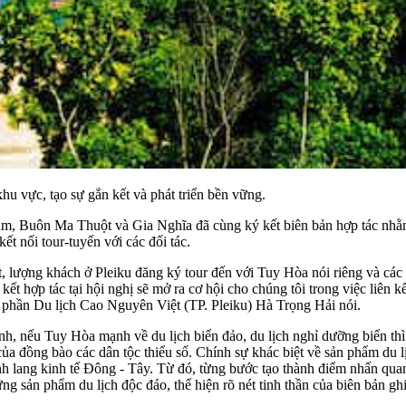
hu vực, tạo sự gắn kết và phát triển bền vững.
 Buôn Ma Thuột và Gia Nghĩa đã cùng ký kết biên bản hợp tác nhằm đẩy
ết nối tour-tuyến với các đối tác.
t, lượng khách ở Pleiku đăng ký tour đến với Tuy Hòa nói riêng và các
t hợp tác tại hội nghị sẽ mở ra cơ hội cho chúng tôi trong việc liên kết, 
ổ phần Du lịch Cao Nguyên Việt (TP. Pleiku) Hà Trọng Hải nói.
ếu Tuy Hòa mạnh về du lịch biển đảo, du lịch nghỉ dưỡng biển thì c
của đồng bào các dân tộc thiểu số. Chính sự khác biệt về sản phẩm du lị
h lang kinh tế Đông - Tây. Từ đó, từng bước tạo thành điểm nhấn quan t
g sản phẩm du lịch độc đáo, thể hiện rõ nét tinh thần của biên bản 