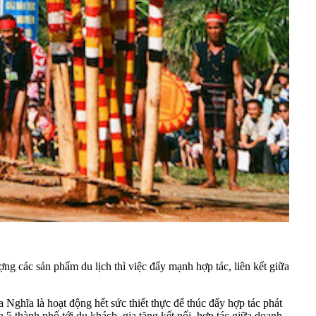
g các sản phẩm du lịch thì việc đẩy mạnh hợp tác, liên kết giữa
Nghĩa là hoạt động hết sức thiết thực để thúc đẩy hợp tác phát
ủa 5 thành phố tới du khách, gia tăng kết nối, hợp tác giữa doanh