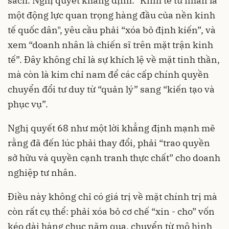
sách. Nghị quyết khẳng định: "Kinh tế tư nhân là
một động lực quan trọng hàng đầu của nền kinh
tế quốc dân", yêu cầu phải “xóa bỏ định kiến”, và
xem “doanh nhân là chiến sĩ trên mặt trận kinh
tế”. Đây không chỉ là sự khích lệ về mặt tinh thần,
mà còn là kim chỉ nam để các cấp chính quyền
chuyển đổi tư duy từ “quản lý” sang “kiến tạo và
phục vụ”.
Nghị quyết 68 như một lời khẳng định mạnh mẽ
rằng đã đến lúc phải thay đổi, phải “trao quyền
sở hữu và quyền cạnh tranh thực chất” cho doanh
nghiệp tư nhân.
Điều này không chỉ có giá trị về mặt chính trị mà
còn rất cụ thể: phải xóa bỏ cơ chế “xin - cho” vốn
kéo dài hàng chục năm qua, chuyển từ mô hình