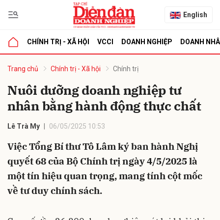
English
CHÍNH TRỊ - XÃ HỘI
VCCI
DOANH NGHIỆP
DOANH NH
bình luận
Trang chủ
Chính trị - Xã hội
Chính trị
Nuôi dưỡng doanh nghiệp tư
nhân bằng hành động thực chất
Lê Trà My
06/05/2025 10:53
Việc Tổng Bí thư Tô Lâm ký ban hành Nghị
quyết 68 của Bộ Chính trị ngày 4/5/2025 là
Hủy
G
một tín hiệu quan trọng, mang tính cột mốc
về tư duy chính sách.