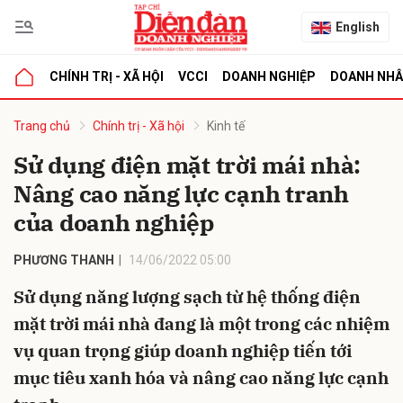
English
CHÍNH TRỊ - XÃ HỘI
VCCI
DOANH NGHIỆP
DOANH NH
bình luận
Trang chủ
Chính trị - Xã hội
Kinh tế
Sử dụng điện mặt trời mái nhà:
Nâng cao năng lực cạnh tranh
của doanh nghiệp
PHƯƠNG THANH
14/06/2022 05:00
Sử dụng năng lượng sạch từ hệ thống điện
Hủy
G
mặt trời mái nhà đang là một trong các nhiệm
vụ quan trọng giúp doanh nghiệp tiến tới
mục tiêu xanh hóa và nâng cao năng lực cạnh