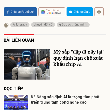
Theo dõi trên
Chia sẻ Facebook
Chia sẻ Zalo
AI Literacy
chuyển đổi số
giáo dục thông minh
BÀI LIÊN QUAN
Mỹ sắp "đập đi xây lại"
quy định hạn chế xuất
khẩu chip AI
ĐỌC TIẾP
Đà Nẵng xác định AI là trọng tâm phát
triển trung tâm công nghệ cao