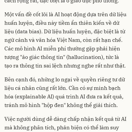
cách rộng rãi, đặc biệt là ở giáo dục phổ thông.
Một vấn đề cốt lõi là AI hoạt động dựa trên dữ liệu
huấn luyện, điều này tiềm ẩn thiên kiến về dữ
liệu (data bias). Dữ liệu huấn luyện, đặc biệt là từ
ngữ cảnh và văn hóa Việt Nam, còn rất hạn chế.
Các mô hình AI miễn phí thường gặp phải hiện
tượng "ảo giác thông tin" (hallucination), tức là
tạo ra thông tin sai lệch nhưng nghe rất như thật.
Bên cạnh đó, những lo ngại về quyền riêng tư dữ
liệu cá nhân cũng rất lớn. Cần có sự minh bạch
hóa (explainable AI) quá trình AI đưa ra kết quả,
tránh mô hình "hộp đen" không thể giải thích.
Việc người dùng dễ dàng chấp nhận kết quả từ AI
mà không phân tích, phản biện có thể làm suy