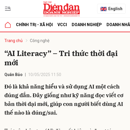
English
CHÍNH TRỊ - XÃ HỘI
VCCI
DOANH NGHIỆP
DOANH NH
bình luận
Trang chủ
Công nghệ
“AI Literacy” – Tri thức thời đại
mới
Quân Bảo
10/05/2025 11:50
Đó là khả năng hiểu và sử dụng AI một cách
đúng đắn. Đây giống như kỹ năng đọc viết cơ
Hủy
G
bản thời đại mới, giúp con người biết dùng AI
thế nào là đúng/sai.