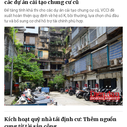
các dự án cải tạo chung cư cũ
Để tăng tính khả thi cho các dự án cải tạo chung cư cũ, VCCI đề
xuất hoàn thiện quy định về hệ số K, bồi thường, lựa chọn chủ đầu
tư và bổ sung cơ chế hỗ trợ tài chính phù hợp.
Kích hoạt quỹ nhà tái định cư: Thêm nguồn
cung từ tài sản công