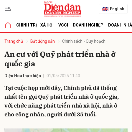
English
CHÍNH TRỊ - XÃ HỘI
VCCI
DOANH NGHIỆP
DOANH NH
bình luận
Trang chủ
Bất động sản
Chính sách - Quy hoạch
An cư với Quỹ phát triển nhà ở
quốc gia
Diệu Hoa thực hiện
01/05/2025 11:40
Tại cuộc họp mới đây, Chính phủ đã thống
nhất tên gọi Quỹ phát triển nhà ở quốc gia,
Hủy
G
với chức năng phát triển nhà xã hội, nhà ở
cho công nhân, người dưới 35 tuổi.