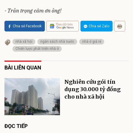
- Trân trọng cảm ơn ông!
Theo dõi trên
Chia sẻ Facebook
Chia sẻ Zalo
nhà xã hội
ngân sách nhà nước
nhà ở giá rẻ
Chiến lược phát triển nhà ở
BÀI LIÊN QUAN
Nghiên cứu gói tín
dụng 30.000 tỷ đồng
cho nhà xã hội
ĐỌC TIẾP