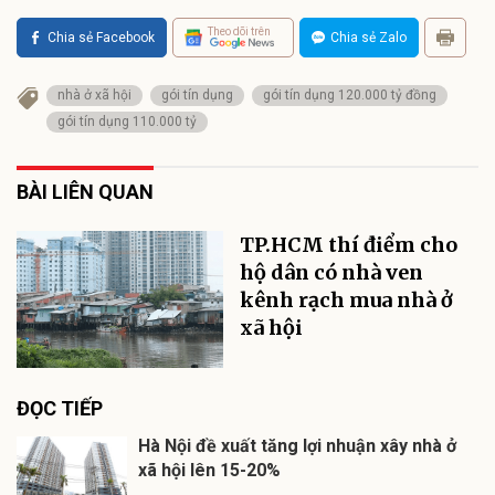
Theo dõi trên
Chia sẻ Facebook
Chia sẻ Zalo
nhà ở xã hội
gói tín dụng
gói tín dụng 120.000 tỷ đồng
gói tín dụng 110.000 tỷ
BÀI LIÊN QUAN
TP.HCM thí điểm cho
hộ dân có nhà ven
kênh rạch mua nhà ở
xã hội
ĐỌC TIẾP
Hà Nội đề xuất tăng lợi nhuận xây nhà ở
xã hội lên 15-20%