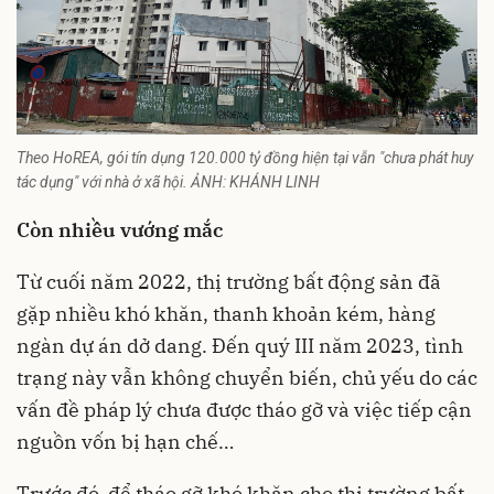
Theo HoREA, gói tín dụng 120.000 tỷ đồng hiện tại vẫn "chưa phát huy
tác dụng" với nhà ở xã hội. ẢNH: KHÁNH LINH
Còn nhiều vướng mắc
Từ cuối năm 2022, thị trường bất động sản đã
gặp nhiều khó khăn, thanh khoản kém, hàng
ngàn dự án dở dang. Đến quý III năm 2023, tình
trạng này vẫn không chuyển biến, chủ yếu do các
vấn đề pháp lý chưa được tháo gỡ và việc tiếp cận
nguồn vốn bị hạn chế…
Trước đó, để tháo gỡ khó khăn cho thị trường bất