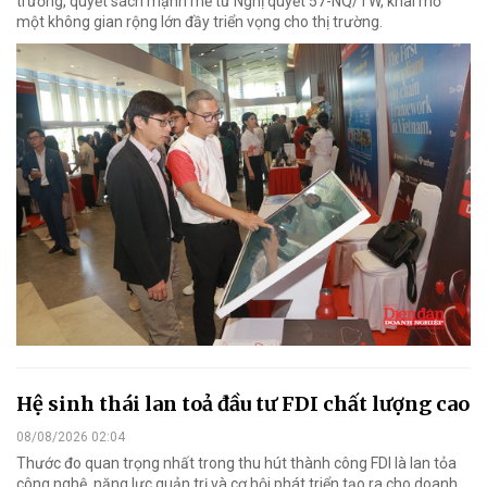
trương, quyết sách mạnh mẽ từ Nghị quyết 57-NQ/TW, khai mở
một không gian rộng lớn đầy triển vọng cho thị trường.
Hệ sinh thái lan toả đầu tư FDI chất lượng cao
08/08/2026 02:04
Thước đo quan trọng nhất trong thu hút thành công FDI là lan tỏa
công nghệ, năng lực quản trị và cơ hội phát triển tạo ra cho doanh