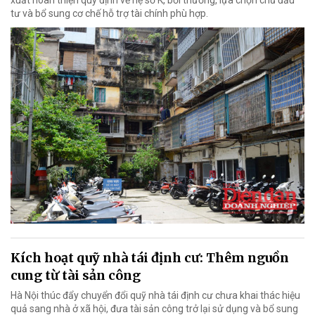
xuất hoàn thiện quy định về hệ số K, bồi thường, lựa chọn chủ đầu
tư và bổ sung cơ chế hỗ trợ tài chính phù hợp.
Kích hoạt quỹ nhà tái định cư: Thêm nguồn
cung từ tài sản công
Hà Nội thúc đẩy chuyển đổi quỹ nhà tái định cư chưa khai thác hiệu
quả sang nhà ở xã hội, đưa tài sản công trở lại sử dụng và bổ sung