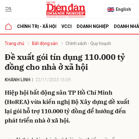
English
CHÍNH TRỊ - XÃ HỘI
VCCI
DOANH NGHIỆP
DOANH NH
bình luận
Trang chủ
Bất động sản
Chính sách - Quy hoạch
Đề xuất gói tín dụng 110.000 tỷ
đồng cho nhà ở xã hội
KHÁNH LINH
22/11/2023 15:09
Hiệp hội bất động sản TP Hồ Chí Minh
(HoREA) vừa kiến nghị Bộ Xây dựng đề xuất
Hủy
G
lại gói hỗ trợ 110.000 tỷ đồng để hướng đến
phát triển nhà ở xã hội.