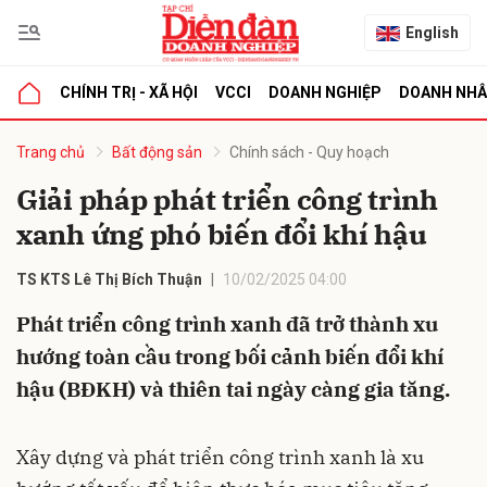
English
CHÍNH TRỊ - XÃ HỘI
VCCI
DOANH NGHIỆP
DOANH NH
bình luận
Trang chủ
Bất động sản
Chính sách - Quy hoạch
Giải pháp phát triển công trình
xanh ứng phó biến đổi khí hậu
TS KTS Lê Thị Bích Thuận
10/02/2025 04:00
Phát triển công trình xanh đã trở thành xu
hướng toàn cầu trong bối cảnh biến đổi khí
Hủy
G
hậu (BĐKH) và thiên tai ngày càng gia tăng.
Xây dựng và phát triển công trình xanh là xu