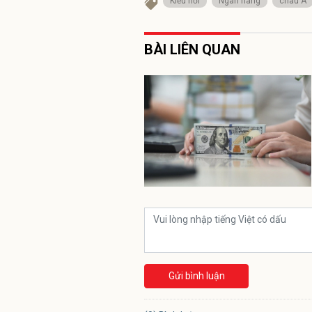
Kiều hối
Ngân hàng
châu Á
BÀI LIÊN QUAN
Gửi bình luận