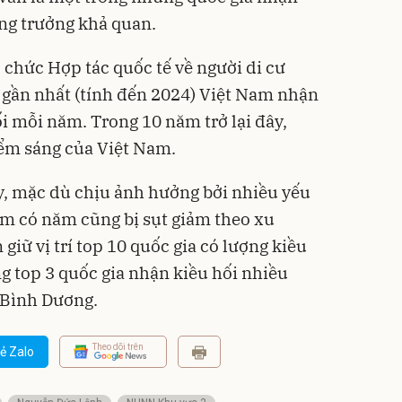
ăng trưởng khả quan.
 chức Hợp tác quốc tế về người di cư
 gần nhất (tính đến 2024) Việt Nam nhận
ối mỗi năm. Trong 10 năm trở lại đây,
iểm sáng của Việt Nam.
y, mặc dù chịu ảnh hưởng bởi nhiều yếu
Nam có năm cũng bị sụt giảm theo xu
iữ vị trí top 10 quốc gia có lượng kiều
ong top 3 quốc gia nhận kiều hối nhiều
 Bình Dương.
Theo dõi trên
ẻ Zalo