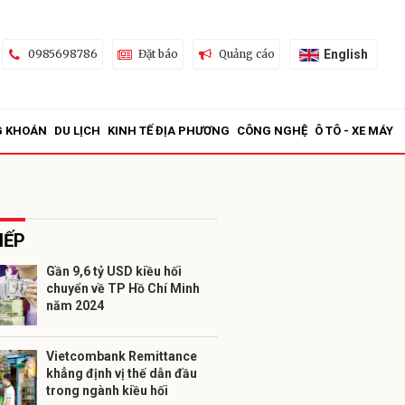
English
0985698786
Đặt báo
Quảng cáo
G KHOÁN
DU LỊCH
KINH TẾ ĐỊA PHƯƠNG
CÔNG NGHỆ
Ô TÔ - XE MÁY
IẾP
Gần 9,6 tỷ USD kiều hối
chuyển về TP Hồ Chí Minh
ửi
năm 2024
Vietcombank Remittance
khẳng định vị thế dẫn đầu
trong ngành kiều hối