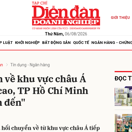
GIỚI THIỆU
bình luận
Thứ Năm,
06/08/2026
P LUẬT
KHỞI NGHIỆP
BẤT ĐỘNG SẢN
QUỐC TẾ
NGÂN HÀNG - CHỨN
án
Tín dụng - Ngân hàng
n về khu vực châu Á
ĐỌC T
cao, TP Hồ Chí Minh
Hủy
G
m đến"
u hối chuyển về từ khu vực châu Á tiếp