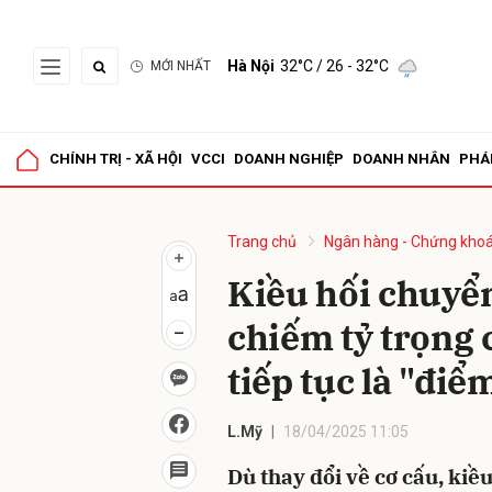
Hà Nội
32°C
/ 26 - 32°C
MỚI NHẤT
Gửi 
CHÍNH TRỊ - XÃ HỘI
VCCI
DOANH NGHIỆP
DOANH NHÂN
PHÁ
Trang chủ
Ngân hàng - Chứng kho
Kiều hối chuyể
chiếm tỷ trọng 
tiếp tục là "điể
L.Mỹ
18/04/2025 11:05
Dù thay đổi về cơ cấu, kiề