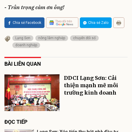
- Trân trọng cảm ơn ông!
Theo dõi trên
Chia sẻ Facebook
Chia sẻ Zalo
Lạng Sơn
nông lâm nghiệp
chuyển đổi số
doanh nghiệp
BÀI LIÊN QUAN
DDCI Lạng Sơn: Cải
thiện mạnh mẽ môi
trường kinh doanh
ĐỌC TIẾP
Lạng Sơn: Xúc tiến thu hút nhà đầu tư