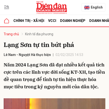
English
CHÍNH TRỊ - XÃ HỘI
VCCI
DOANH NGHIỆP
DOANH NH
bình luận
Trang chủ
Kinh tế địa phương
Lạng Sơn tự tin bứt phá
Lê Nam - Nguyệt Hà thực hiện
02/02/2025 14:53
Năm 2024 Lạng Sơn đã đạt nhiều kết quả tích
cực trên các lĩnh vực đời sống KT-XH, tạo tiền
đề quan trọng để tỉnh tự tin hiện thực hóa
Hủy
G
mục tiêu trong kỷ nguyên mới của dân tộc.