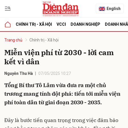
English
CHÍNH TRỊ - XÃ HỘI
VCCI
DOANH NGHIỆP
DOANH NH
bình luận
Trang chủ
Chính trị - Xã hội
Miễn viện phí từ 2030 - lời cam
kết vì dân
Nguyễn Thu Hà
07/05/2025 10:27
Tổng Bí thư Tô Lâm vừa đưa ra một chủ
trương mang tính đột phá: tiến tới miễn viện
Hủy
G
phí toàn dân từ giai đoạn 2030 - 2035.
Đây là bước tiến quan trọng trong việc đảm bảo