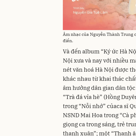
Âm nhạc của Nguyễn Thành Trung có 
điển.
Và đến album “Ký ức Hà Nội
Nội xưa và nay với nhiều mà
nét văn hoá Hà Nội được t
khác nhau từ khai thác chấ
âm hưởng dân gian dân tộc 
“Trà đá vỉa hè” (Hồng Duyê
trong “Nỗi nhớ” củaca sĩ Q
NSND Mai Hoa trong “Cà phê
giọng ca trong sáng, trẻ t
thanh xuân”; một “Thanh â