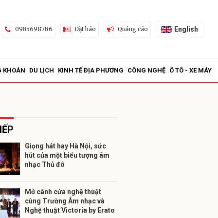
English
0985698786
Đặt báo
Quảng cáo
G KHOÁN
DU LỊCH
KINH TẾ ĐỊA PHƯƠNG
CÔNG NGHỆ
Ô TÔ - XE MÁY
IẾP
Giọng hát hay Hà Nội, sức
hút của một biểu tượng âm
ửi
nhạc Thủ đô
Mở cánh cửa nghệ thuật
cùng Trường Âm nhạc và
Nghệ thuật Victoria by Erato