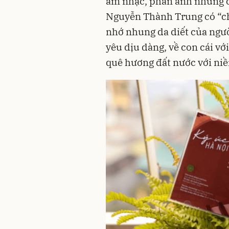
âm nhạc, phản ánh những cả
Nguyễn Thành Trung có “chất
nhớ nhung da diết của người
yêu dịu dàng, về con cái vớ
quê hương đất nước với niềm