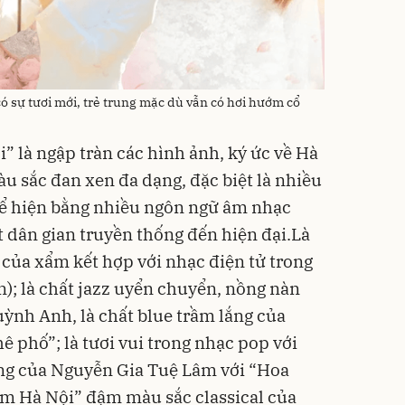
sự tươi mới, trẻ trung mặc dù vẫn có hơi hướm cổ
” là ngập tràn các hình ảnh, ký ức về Hà
u sắc đan xen đa dạng, đặc biệt là nhiều
hể hiện bằng nhiều ngôn ngữ âm nhạc
t dân gian truyền thống đến hiện đại.Là
của xẩm kết hợp với nhạc điện tử trong
n); là chất jazz uyển chuyển, nồng nàn
uỳnh Anh, là chất blue trầm lắng của
 phố”; là tươi vui trong nhạc pop với
rung của Nguyễn Gia Tuệ Lâm với “Hoa
m Hà Nội” đậm màu sắc classical của