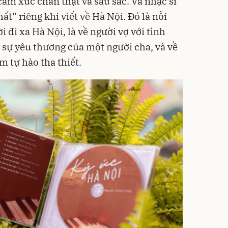
m xúc chân thật và sâu sắc. Và nhạc sĩ
” riêng khi viết về Hà Nội. Đó là nỗi
 đi xa Hà Nội, là về người vợ với tình
i sự yêu thương của một người cha, và về
 tự hào tha thiết.