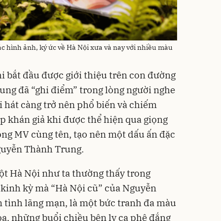
ác hình ảnh, ký ức về Hà Nội xưa và nay với nhiều màu
i bắt đầu được giới thiệu trên con đường
ng đã “ghi điểm” trong lòng người nghe
i hát càng trở nên phổ biến và chiếm
p khán giả khi được thể hiện qua giọng
rong MV cùng tên, tạo nên một dấu ấn đặc
Nguyễn Thành Trung.
ột Hà Nội như ta thường thấy trong
 kinh kỳ mà “Hà Nội cũ” của Nguyễn
 tình lãng mạn, là một bức tranh đa màu
a, những buổi chiều bên ly ca phê đắng