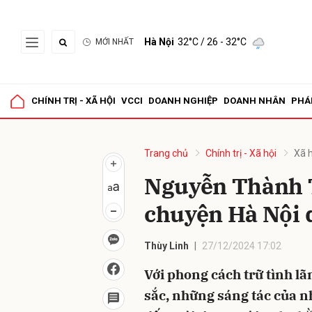
Hà Nội
32°C
/ 26 - 32°C
MỚI NHẤT
Gửi 
CHÍNH TRỊ - XÃ HỘI
VCCI
DOANH NGHIỆP
DOANH NHÂN
PHÁ
Trang chủ
Chính trị - Xã hội
Xã h
Nguyễn Thành 
chuyện Hà Nội 
Thùy Linh
27/12/2024 17:02
Với phong cách trữ tình l
sắc, những sáng tác của 