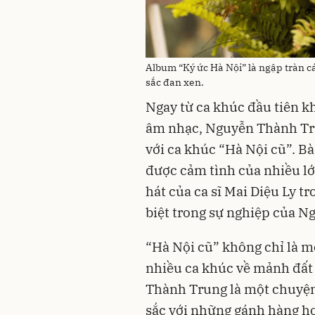
Album “Ký ức Hà Nội” là ngập tràn c
sắc đan xen.
Ngay từ ca khúc đầu tiên kh
âm nhạc, Nguyễn Thành Tru
với ca khúc “Hà Nội cũ”. Bà
được cảm tình của nhiều lớ
hát của ca sĩ Mai Diệu Ly t
biệt trong sự nghiệp của 
“Hà Nội cũ” không chỉ là m
nhiều ca khúc về mảnh đất
Thành Trung là một chuyện
sắc với những gánh hàng ho