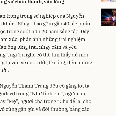
ằng sự chân thành, sâu lắng.
an trọng trong sự nghiệp của Nguyễn
ca khúc “Sống”, bao gồm gần 40 tác phẩm
lọc trong suốt hơn 20 năm sáng tác. Đây
 cảm xúc, phản ánh những trải nghiệm
àn ông từng trải, nhạy cảm và yêu
ống”, người nghe có thể tìm thấy đủ mọi
g tự vấn về cuộc đời, lẽ sống, đến những
gười.
Nguyễn Thành Trung đều cố gắng lột tả
gười vợ trong “Như tình em”, người mẹ
ay “Mẹ”, người cha trong “Cha để lại cho
ô cùng gần gũi và đời thường, bằng các