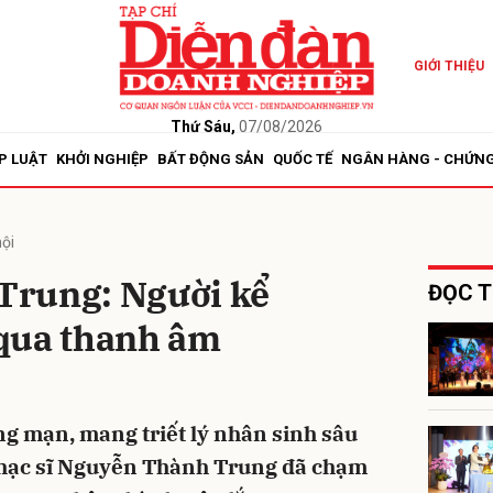
GIỚI THIỆU
bình luận
Thứ Sáu,
07/08/2026
P LUẬT
KHỞI NGHIỆP
BẤT ĐỘNG SẢN
QUỐC TẾ
NGÂN HÀNG - CHỨN
ội
Trung: Người kể
ĐỌC T
qua thanh âm
Hủy
G
ãng mạn, mang triết lý nhân sinh sâu
nhạc sĩ Nguyễn Thành Trung đã chạm