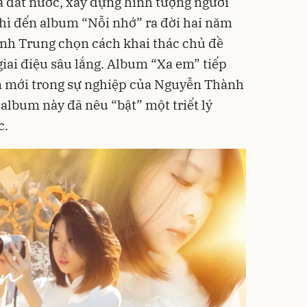
và đất nước, xây dựng hình tượng người
thì đến album “Nỗi nhớ” ra đời hai năm
ành Trung chọn cách khai thác chủ đề
giai điệu sâu lắng. Album “Xa em” tiếp
n mới trong sự nghiệp của Nguyễn Thành
album này đã nêu “bật” một triết lý
c.