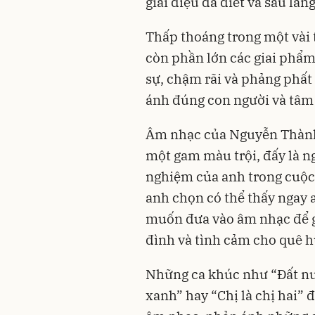
giai điệu da diết và sâu lắng
Thấp thoáng trong một vài 
còn phần lớn các giai phẩ
sự, chậm rãi và phảng phất
ánh đúng con người và tâm
Âm nhạc của Nguyễn Thành 
một gam màu trội, đấy là n
nghiệm của anh trong cuộc
anh chọn có thể thấy ngay 
muốn đưa vào âm nhạc để gử
đình và tình cảm cho quê h
Những ca khúc như “Đất nư
xanh” hay “Chị là chị hai”