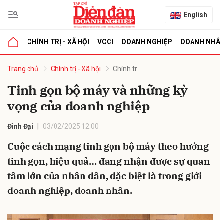
English
CHÍNH TRỊ - XÃ HỘI
VCCI
DOANH NGHIỆP
DOANH NH
bình luận
Trang chủ
Chính trị - Xã hội
Chính trị
Tinh gọn bộ máy và những kỳ
vọng của doanh nghiệp
Đình Đại
03/02/2025 12:00
Cuộc cách mạng tinh gọn bộ máy theo hướng
tinh gọn, hiệu quả… đang nhận được sự quan
Hủy
G
tâm lớn của nhân dân, đặc biệt là trong giới
doanh nghiệp, doanh nhân.