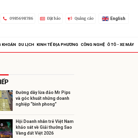
English
0985698786
Đặt báo
Quảng cáo
G KHOÁN
DU LỊCH
KINH TẾ ĐỊA PHƯƠNG
CÔNG NGHỆ
Ô TÔ - XE MÁY
IẾP
Đường dây lừa đảo Mr Pips
và góc khuất những doanh
ửi
nghiệp “bình phong”
Hội Doanh nhân trẻ Việt Nam
khảo sát về Giải thưởng Sao
Vàng đất Việt 2026