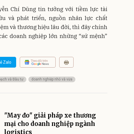
yễn Chí Dũng tin tưởng
với tiềm lực tài
ứu và phát triển, nguồn nhân lực chất
iệm và thương hiệu lâu đời, thì đây chính
” các doanh nghiệp lớn những “sứ mệnh”
Theo dõi trên
ẻ Zalo
oạch và Đầu tư
doanh nghiệp nhỏ và vừa
"May đo" giải pháp xe thương
mại cho doanh nghiệp ngành
logistics