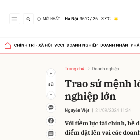
Hà Nội
36°C
/ 26 - 37°C
MỚI NHẤT
Gửi 
CHÍNH TRỊ - XÃ HỘI
VCCI
DOANH NGHIỆP
DOANH NHÂN
PHÁ
Trang chủ
Doanh nghiệp
Trao sứ mệnh l
nghiệp lớn
Nguyễn Việt
21/09/2024 11:24
Với tiềm lực tài chính, bề 
điểm đặt lên vai các doan