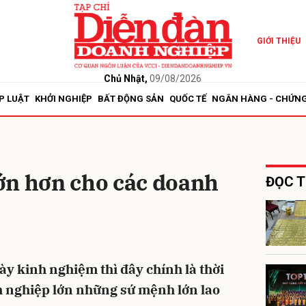
GIỚI THIỆU
bình luận
Chủ Nhật,
09/08/2026
P LUẬT
KHỞI NGHIỆP
BẤT ĐỘNG SẢN
QUỐC TẾ
NGÂN HÀNG - CHỨN
ớn hơn cho các doanh
ĐỌC T
Hủy
G
dày kinh nghiệm thì đây chính là thời
h nghiệp lớn những sứ mệnh lớn lao