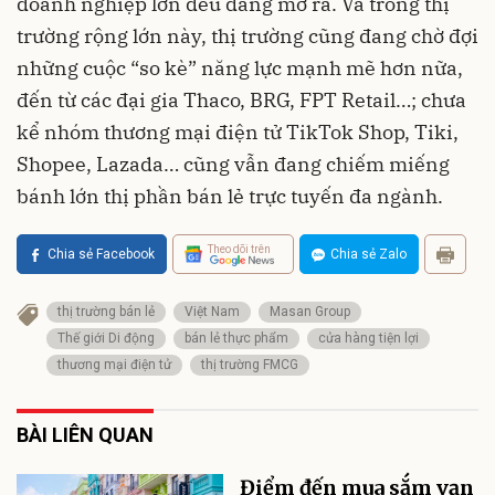
doanh nghiệp lớn đều đang mở ra. Và trong thị
trường rộng lớn này, thị trường cũng đang chờ đợi
những cuộc “so kè” năng lực mạnh mẽ hơn nữa,
đến từ các đại gia Thaco, BRG, FPT Retail…; chưa
kể nhóm thương mại điện tử TikTok Shop, Tiki,
Shopee, Lazada… cũng vẫn đang chiếm miếng
bánh lớn thị phần bán lẻ trực tuyến đa ngành.
Theo dõi trên
Chia sẻ Facebook
Chia sẻ Zalo
thị trường bán lẻ
Việt Nam
Masan Group
Thế giới Di động
bán lẻ thực phẩm
cửa hàng tiện lợi
thương mại điện tử
thị trường FMCG
BÀI LIÊN QUAN
Điểm đến mua sắm vạn