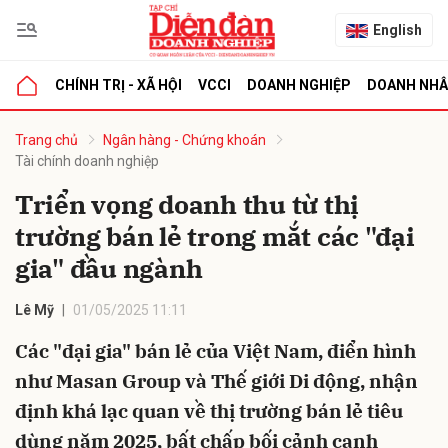
English
CHÍNH TRỊ - XÃ HỘI
VCCI
DOANH NGHIỆP
DOANH NH
bình luận
Trang chủ
Ngân hàng - Chứng khoán
Tài chính doanh nghiệp
Triển vọng doanh thu từ thị
trường bán lẻ trong mắt các "đại
gia" đầu ngành
Lê Mỹ
01/05/2025 11:11
Hủy
G
Các "đại gia" bán lẻ của Việt Nam, điển hình
như Masan Group và Thế giới Di động, nhận
định khá lạc quan về thị trường bán lẻ tiêu
dùng năm 2025, bất chấp bối cảnh cạnh