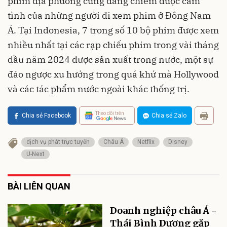
phim địa phương cũng đang chiếm được cảm
tình của những người đi xem phim ở Đông Nam
Á. Tại Indonesia, 7 trong số 10 bộ phim được xem
nhiều nhất tại các rạp chiếu phim trong vài tháng
đầu năm 2024 được sản xuất trong nước, một sự
đảo ngược xu hướng trong quá khứ mà Hollywood
và các tác phẩm nước ngoài khác thống trị.
Theo dõi trên
Chia sẻ Facebook
Chia sẻ Zalo
dịch vụ phát trực tuyến
Châu Á
Netflix
Disney
U-Next
BÀI LIÊN QUAN
Doanh nghiệp châu Á -
Thái Bình Dương gặp