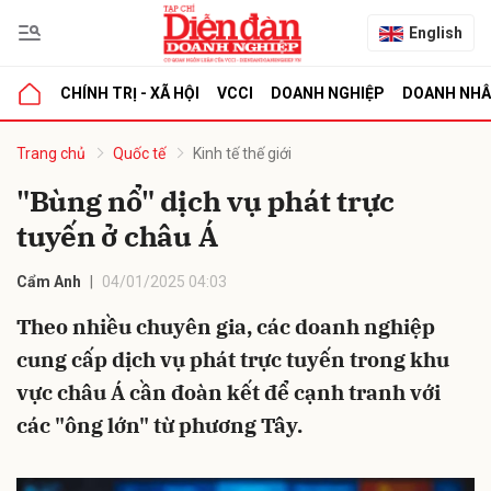
English
CHÍNH TRỊ - XÃ HỘI
VCCI
DOANH NGHIỆP
DOANH NH
bình luận
Trang chủ
Quốc tế
Kinh tế thế giới
"Bùng nổ" dịch vụ phát trực
tuyến ở châu Á
Cẩm Anh
04/01/2025 04:03
Theo nhiều chuyên gia, các doanh nghiệp
cung cấp dịch vụ phát trực tuyến trong khu
Hủy
G
vực châu Á cần đoàn kết để cạnh tranh với
các "ông lớn" từ phương Tây.