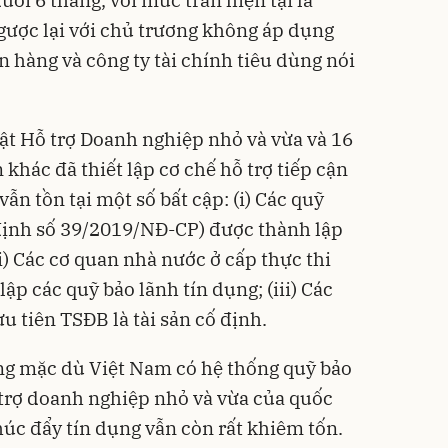
gược lại với chủ trương không áp dụng
ân hàng và công ty tài chính tiêu dùng nói
ật Hỗ trợ Doanh nghiệp nhỏ và vừa và 16
 khác đã thiết lập cơ chế hỗ trợ tiếp cận
n tồn tại một số bất cập: (i) Các quỹ
định số 39/2019/NĐ-CP) được thành lập
ii) Các cơ quan nhà nước ở cấp thực thi
ập các quỹ bảo lãnh tín dụng; (iii) Các
 tiên TSĐB là tài sản cố định.
ng mặc dù Việt Nam có hệ thống quỹ bảo
 trợ doanh nghiệp nhỏ và vừa của quốc
thúc đẩy tín dụng vẫn còn rất khiêm tốn.