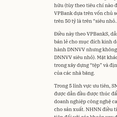
hữu (tùy theo tiêu chí nào 
VPBank dựa trên vốn chủ sở
trên 50 tỷ là trên “siêu nhỏ
Điều này theo VPBankS, dẫn
bán lẻ cho mục đích kinh d
hành DNNVV nhưng không có
DNNVV siêu nhỏ). Mặt khác,
trong xây dựng “tệp” và đị
của các nhà băng.
Trong 5 lĩnh vực ưu tiên,
được dẫn đầu được thúc đẩy
doanh nghiệp công nghệ ca
cho sản xuất. NHNN điều tiế
tiên đối với các khoản vay d