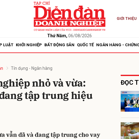
GIỚI THIỆU
bình luận
Thứ Năm,
06/08/2026
P LUẬT
KHỞI NGHIỆP
BẤT ĐỘNG SẢN
QUỐC TẾ
NGÂN HÀNG - CHỨN
án
Tín dụng - Ngân hàng
nghiệp nhỏ và vừa:
ĐỌC T
đang tập trung hiệu
Hủy
G
a vẫn đã và đang tập trung cho vay