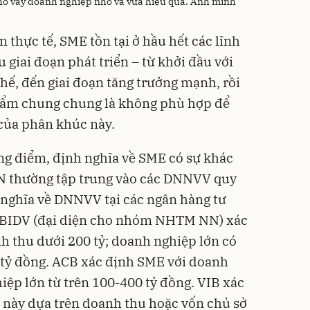
cho vay doanh nghiệp nhỏ và vừa hiệu quả. Ảnh minh
n thực tế, SME tồn tại ở hầu hết các lĩnh
u giai đoạn phát triển – từ khởi đầu với
hế, đến giai đoạn tăng trưởng mạnh, rồi
phẩm chung chung là không phù hợp để
của phân khúc này.
g điểm, định nghĩa về SME có sự khác
N thường tập trung vào các DNNVV quy
 nghĩa về DNNVV tại các ngân hàng tư
ể. BIDV (đại diện cho nhóm NHTM NN) xác
 thu dưới 200 tỷ; doanh nghiệp lớn có
 tỷ đồng. ACB xác định SME với doanh
iệp lớn từ trên 100-400 tỷ đồng. VIB xác
này dựa trên doanh thu hoặc vốn chủ sở