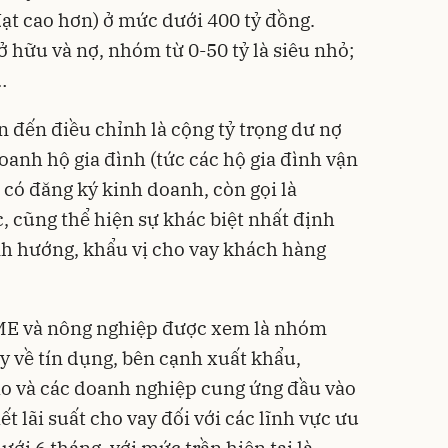
đạt cao hơn) ở mức dưới 400 tỷ đồng.
 hữu và nợ, nhóm từ 0-50 tỷ là siêu nhỏ;
…
 đến điều chỉnh là cộng tỷ trọng dư nợ
oanh hộ gia đình (tức các hộ gia đình vận
 đăng ký kinh doanh, còn gọi là
 cũng thể hiện sự khác biệt nhất định
nh hướng, khẩu vị cho vay khách hàng
 SME và nông nghiệp được xem là nhóm
 về tín dụng, bên cạnh xuất khẩu,
o và các doanh nghiệp cung ứng đầu vào
t lãi suất cho vay đối với các lĩnh vực ưu
ưới 6 tháng, với mức trần hiện tại là