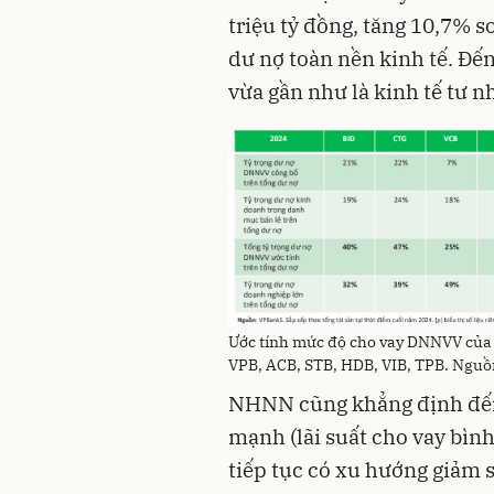
triệu tỷ đồng, tăng 10,7% 
dư nợ toàn nền kinh tế. Đế
vừa gần như là kinh tế tư 
Ước tính mức độ cho vay DNNVV của 
VPB, ACB, STB, HDB, VIB, TPB. Ngu
NHNN cũng khẳng định đế
mạnh (lãi suất cho vay bì
tiếp tục có xu hướng giảm 