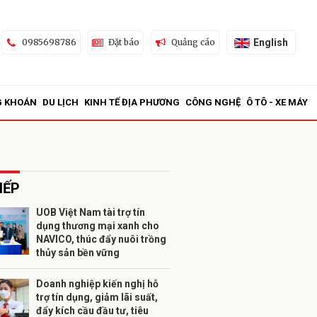
English
0985698786
Đặt báo
Quảng cáo
G KHOÁN
DU LỊCH
KINH TẾ ĐỊA PHƯƠNG
CÔNG NGHỆ
Ô TÔ - XE MÁY
IẾP
UOB Việt Nam tài trợ tín
dụng thương mại xanh cho
ửi
NAVICO, thúc đẩy nuôi trồng
thủy sản bền vững
Doanh nghiệp kiến nghị hỗ
trợ tín dụng, giảm lãi suất,
đẩy kích cầu đầu tư, tiêu