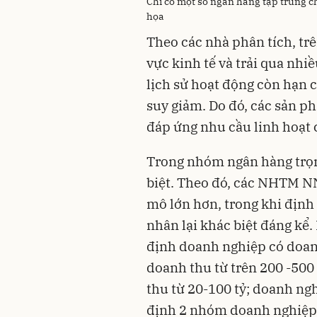
Chỉ có một số ngân hàng tập trung 
họa
Theo các nhà phân tích, trê
vực kinh tế và trải qua nhiề
lịch sử hoạt động còn hạn c
suy giảm. Do đó, các sản 
đáp ứng nhu cầu linh hoạt 
Trong nhóm ngân hàng trọn
biệt. Theo đó, các NHTM N
mô lớn hơn, trong khi định
nhân lại khác biệt đáng k
định doanh nghiệp có doanh
doanh thu từ trên 200 -500
thu từ 20-100 tỷ; doanh ngh
định 2 nhóm doanh nghiệp 