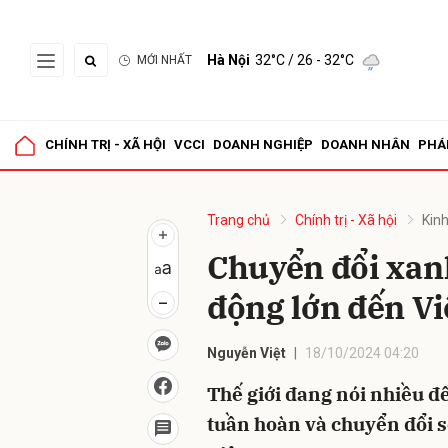
Hà Nội
32°C
/ 26 - 32°C
MỚI NHẤT
Gửi 
CHÍNH TRỊ - XÃ HỘI
VCCI
DOANH NGHIỆP
DOANH NHÂN
PHÁ
Trang chủ
Chính trị - Xã hội
Kinh
Chuyển đổi xanh
động lớn đến V
Nguyễn Việt
18/10/2024 04:20
Thế giới đang nói nhiều đ
tuần hoàn và chuyển đổi số