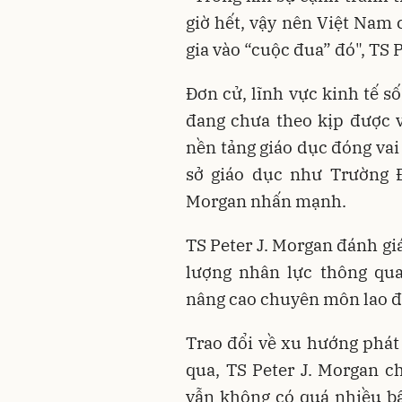
giờ hết, vậy nên Việt Nam
gia vào “cuộc đua” đó", TS 
Đơn cử, lĩnh vực kinh tế s
đang chưa theo kịp được vớ
nền tảng giáo dục đóng vai 
sở giáo dục như Trường Đ
Morgan nhấn mạnh.
TS Peter J. Morgan đánh giá
lượng nhân lực thông qua
nâng cao chuyên môn lao độ
Trao đổi về xu hướng phát 
qua, TS Peter J. Morgan c
vẫn không có quá nhiều bấ