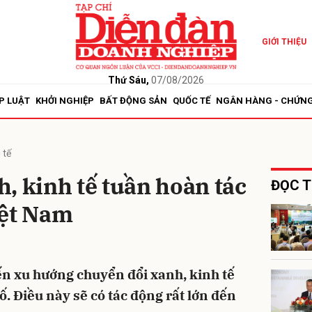
GIỚI THIỆU
bình luận
Thứ Sáu,
07/08/2026
P LUẬT
KHỞI NGHIỆP
BẤT ĐỘNG SẢN
QUỐC TẾ
NGÂN HÀNG - CHỨN
 tế
, kinh tế tuần hoàn tác
ĐỌC T
iệt Nam
Hủy
G
ến xu hướng chuyển đổi xanh, kinh tế
. Điều này sẽ có tác động rất lớn đến