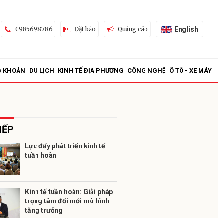
English
0985698786
Đặt báo
Quảng cáo
G KHOÁN
DU LỊCH
KINH TẾ ĐỊA PHƯƠNG
CÔNG NGHỆ
Ô TÔ - XE MÁY
IẾP
Lực đẩy phát triển kinh tế
tuần hoàn
ửi
Kinh tế tuần hoàn: Giải pháp
trọng tâm đổi mới mô hình
tăng trưởng